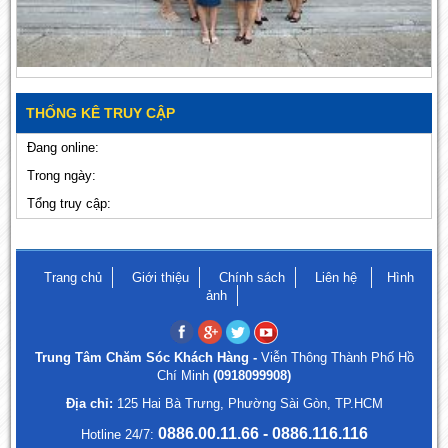
THỐNG KÊ TRUY CẬP
Đang online:
Trong ngày:
Tổng truy cập:
Trang chủ
Giới thiệu
Chính sách
Liên hệ
Hình
ảnh
Trung Tâm Chăm Sóc Khách Hàng -
Viễn Thông Thành Phố Hồ
Chí Minh
(0918099908)
Địa chỉ:
125 Hai Bà Trưng, Phường Sài Gòn, TP.HCM
0886.00.11.66 - 0886.116.116
Hotline 24/7: