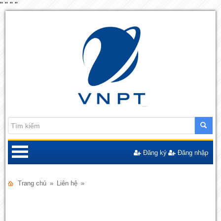
"
"
"
"
Đăng ký
Đăng nhập
Trang chủ
»
Liên hệ
»