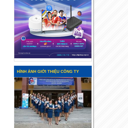
HÌNH ẢNH GIỚI THIỆU CÔNG TY