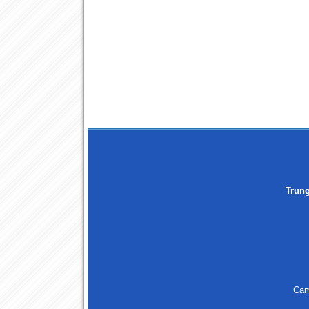
Trun
Cam