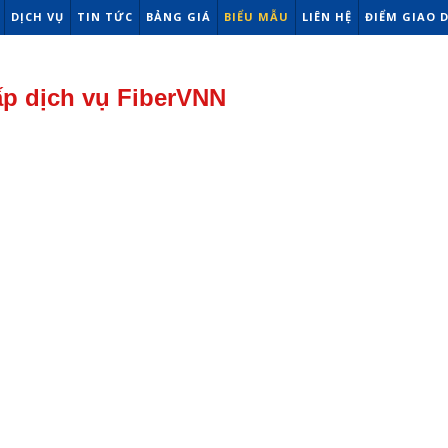
DỊCH VỤ
TIN TỨC
BẢNG GIÁ
BIỂU MẪU
LIÊN HỆ
ĐIỂM GIAO 
p dịch vụ FiberVNN