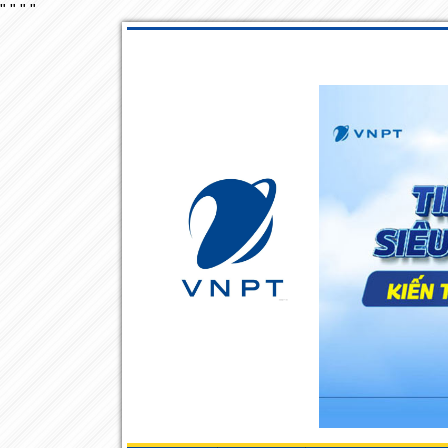
"
"
"
"