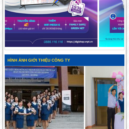
HÌNH ẢNH GIỚI THIỆU CÔNG TY