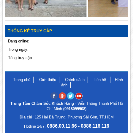
THỐNG KÊ TRUY CẬP
Đang online:
Trong ngày:
Tổng truy cập:
Trang chủ
Giới thiệu
Chính sách
Liên hệ
Hình
ảnh
Trung Tâm Chăm Sóc Khách Hàng -
Viễn Thông Thành Phố Hồ
Chí Minh
(0918099908)
Địa chỉ:
125 Hai Bà Trưng, Phường Sài Gòn, TP.HCM
0886.00.11.66 - 0886.116.116
Hotline 24/7: