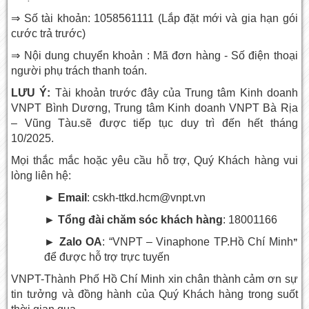
⇒ Số tài khoản: 1058561111 (Lắp đặt mới và gia hạn gói
cước trả trước)
⇒ Nội dung chuyển khoản : Mã đơn hàng - Số điện thoại
người phụ trách thanh toán.
LƯU Ý:
Tài khoản trước đây của Trung tâm Kinh doanh
VNPT Bình Dương, Trung tâm Kinh doanh VNPT Bà Rịa
– Vũng Tàu.sẽ được tiếp tục duy trì đến hết tháng
10/2025.
Mọi thắc mắc hoặc yêu cầu hỗ trợ, Quý Khách hàng vui
lòng liên hệ:
► Email
: cskh-ttkd.hcm@vnpt.vn
► Tổng đài chăm sóc khách hàng
: 18001166
► Zalo OA
: “VNPT – Vinaphone TP.Hồ Chí Minh
”
để được hỗ trợ trực tuyến
VNPT-Thành Phố Hồ Chí Minh
xin chân thành cảm ơn sự
tin tưởng và đồng hành của Quý Khách hàng trong suốt