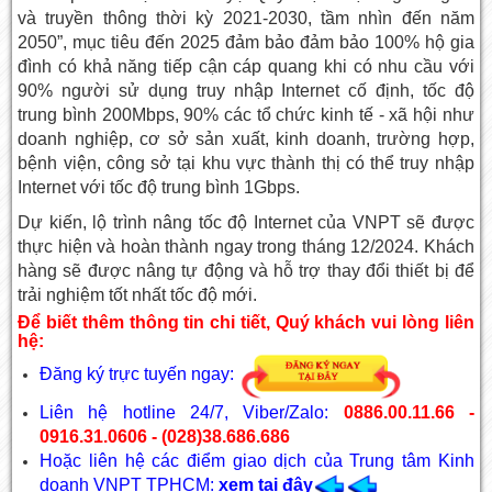
và truyền thông thời kỳ 2021-2030, tầm nhìn đến năm
2050”, mục tiêu đến 2025 đảm bảo đảm bảo 100% hộ gia
đình có khả năng tiếp cận cáp quang khi có nhu cầu với
90% người sử dụng truy nhập Internet cố định, tốc độ
trung bình 200Mbps, 90% các tổ chức kinh tế - xã hội như
doanh nghiệp, cơ sở sản xuất, kinh doanh, trường hợp,
bệnh viện, công sở tại khu vực thành thị có thể truy nhập
Internet với tốc độ trung bình 1Gbps.
Dự kiến, lộ trình nâng tốc độ Internet của VNPT sẽ được
thực hiện và hoàn thành ngay trong tháng 12/2024. Khách
hàng sẽ được nâng tự động và hỗ trợ thay đổi thiết bị để
trải nghiệm tốt nhất tốc độ mới.
Để biết thêm thông tin chi tiết, Quý khách vui lòng liên
hệ:
Đăng ký trực tuyến ngay:
Liên hệ hotline 24/7, Viber/Zalo:
0886.00.11.66 -
0916.31.0606 - (028)38.686.686
Hoặc liên hệ các điểm giao dịch của Trung tâm Kinh
doanh VNPT TPHCM:
xem
tại đây