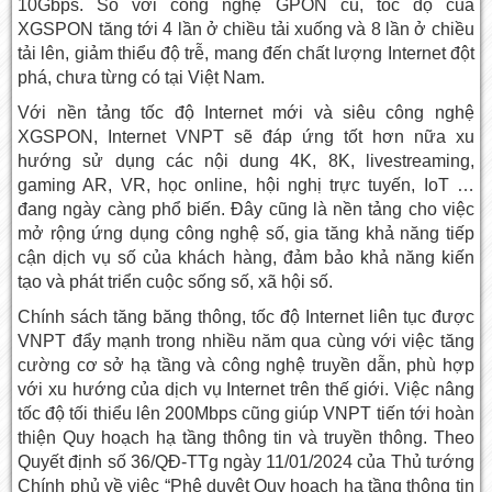
10Gbps. So với công nghệ GPON cũ, tốc độ của
XGSPON tăng tới 4 lần ở chiều tải xuống và 8 lần ở chiều
tải lên, giảm thiểu độ trễ, mang đến chất lượng Internet đột
phá, chưa từng có tại Việt Nam.
Với nền tảng tốc độ Internet mới và siêu công nghệ
XGSPON, Internet VNPT sẽ đáp ứng tốt hơn nữa xu
hướng sử dụng các nội dung 4K, 8K, livestreaming,
gaming AR, VR, học online, hội nghị trực tuyến, IoT …
đang ngày càng phổ biến. Đây cũng là nền tảng cho việc
mở rộng ứng dụng công nghệ số, gia tăng khả năng tiếp
cận dịch vụ số của khách hàng, đảm bảo khả năng kiến
tạo và phát triển cuộc sống số, xã hội số.
Chính sách tăng băng thông, tốc độ Internet liên tục được
VNPT đẩy mạnh trong nhiều năm qua cùng với việc tăng
cường cơ sở hạ tầng và công nghệ truyền dẫn, phù hợp
với xu hướng của dịch vụ Internet trên thế giới. Việc nâng
tốc độ tối thiểu lên 200Mbps cũng giúp VNPT tiến tới hoàn
thiện Quy hoạch hạ tầng thông tin và truyền thông. Theo
Quyết định số 36/QĐ-TTg ngày 11/01/2024 của Thủ tướng
Chính phủ về việc “Phê duyệt Quy hoạch hạ tầng thông tin