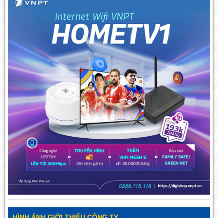
HÌNH ẢNH GIỚI THIỆU CÔNG TY