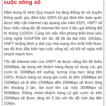
cuộc sống số
Nằm trong lộ trình Quy hoạch hạ tầng thông tin và truyền
thông quốc gia, đảm bảo 100% hộ gia đình trên toàn quốc
được tiếp cận Internet cáp quang vào năm 2025, VNPT sẽ
thực hiện nâng tốc độ Internet lên hơn 3 lần, giá không đổi
từ tháng 12/2024. Cùng với việc tiên phong triển khai siêu
công nghệ XGSPON với tốc độ tối đa đạt mốc 10Gbps,
VNPT khẳng định vị thế của nhà mạng lớn nhất Việt Nam,
tạo đà thúc đẩy kiến tạo cuộc sống số, xã hội số ngày một
nhanh mạnh hơn.
Tốc độ Internet mới của VNPT sẽ được nâng lên tối thiểu
200Mbps, áp dụng với khách hàng đang sử dụng các gói
cước từ 100Mbps trở xuống, tương ứng mức tăng trên
100%. Khách hàng sử dụng gói cước từ trên 100Mbps tới
150Mbps và từ trên 150Mbps đến 200Mbps sẽ được tăng
lên khoảng 3 lần, lần lượt lên các mốc 300Mbps và
500Mbps. Riêng nhóm khách hàng có gói cước từ trên
200Mbps sẽ được tăng tới 5 lần với tốc độ mới đạt đến
1Gbps.