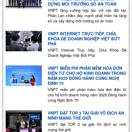
DỰNG MÔI TRƯỜNG SỐ AN TOÀN
VNPT tăng cường hợp tác với các đối tác
Phần Lan nhằm đẩy mạnh phát triển hạ tầng
số và xây dựng môi trường số an toàn
VNPT INTERNET TRỰC TIẾP, CHÌA
KHÓA ĐỂ DOANH NGHIỆP VIỆT BỨT
PHÁ
VNPT Internet Trực tiếp, Chìa Khóa Để
Doanh Nghiệp Việt Bứt Phá
VNPT MIỄN PHÍ PHẦN MỀM HÓA ĐƠN
ĐIỆN TỬ CHO HỘ KINH DOANH TRONG
NĂM 2025 ĐỒNG HÀNH CÙNG NGHỊ
ĐỊNH 70
VNPT miễn phí phần mềm hóa đơn điện tử
cho hộ kinh doanh trong năm 2025 Đồng hành
cùng Nghị định 70
VNPT ĐẠT TOP 3 TẠI GIẢI VÔ ĐỊCH AN
NINH MẠNG THẾ GIỚI
VNPT đạt TOP 3 tại giải Vô địch an ninh
mạng thế giới