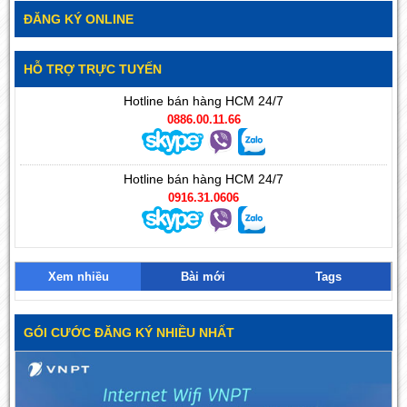
ĐĂNG KÝ ONLINE
HỖ TRỢ TRỰC TUYẾN
Hotline bán hàng HCM 24/7
0886.00.11.66
Hotline bán hàng HCM 24/7
0916.31.0606
Xem nhiều
Bài mới
Tags
GÓI CƯỚC ĐĂNG KÝ NHIỀU NHẤT