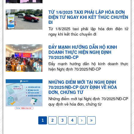
TỪ 1/6/2025 TAXI PHẢI LẬP HÓA ĐƠN
ĐIỆN TỬ NGAY KHI KẾT THÚC CHUYẾN
ĐI
Từ 1/6/2025 taxi phải lập hóa đơn điện tử
ngay khi kết thúc chuyến đi
ĐẨY MẠNH HƯỚNG DẪN HỘ KINH
DOANH THỰC HIỆN NGHỊ ĐỊNH
70/2025/NĐ-CP
Đẩy mạnh hướng dẫn hộ kinh doanh thực
hiện Nghị định 70/2025/NĐ-CP
NHỮNG ĐIỂM MỚI TẠI NGHỊ ĐỊNH
70/2025/NĐ-CP QUY ĐỊNH VỀ HÓA
ĐƠN, CHỨNG TỪ
Những điểm mới tại Nghị định 70/2025/NĐ-CP
quy định về hóa đơn, chứng từ
1
2
3
4