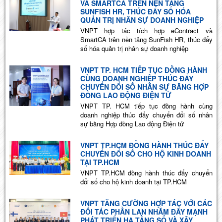
VÀ SMARTCA TRÊN NỀN TẢNG
SUNFISH HR, THÚC ĐẨY SỐ HÓA
QUẢN TRỊ NHÂN SỰ DOANH NGHIỆP
VNPT hợp tác tích hợp eContract và
SmartCA trên nền tảng SunFish HR, thúc đẩy
số hóa quản trị nhân sự doanh nghiệp
VNPT TP. HCM TIẾP TỤC ĐỒNG HÀNH
CÙNG DOANH NGHIỆP THÚC ĐẨY
CHUYỂN ĐỔI SỐ NHÂN SỰ BẰNG HỢP
ĐỒNG LAO ĐỘNG ĐIỆN TỬ
VNPT TP. HCM tiếp tục đồng hành cùng
doanh nghiệp thúc đẩy chuyển đổi số nhân
sự bằng Hợp đồng Lao động Điện tử
VNPT TP.HCM ĐỒNG HÀNH THÚC ĐẨY
CHUYỂN ĐỔI SỐ CHO HỘ KINH DOANH
TẠI TP.HCM
VNPT TP.HCM đồng hành thúc đẩy chuyển
đổi số cho hộ kinh doanh tại TP.HCM
VNPT TĂNG CƯỜNG HỢP TÁC VỚI CÁC
ĐỐI TÁC PHẦN LAN NHẰM ĐẨY MẠNH
PHÁT TRIỂN HẠ TẦNG SỐ VÀ XÂY