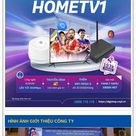
HÌNH ẢNH GIỚI THIỆU CÔNG TY