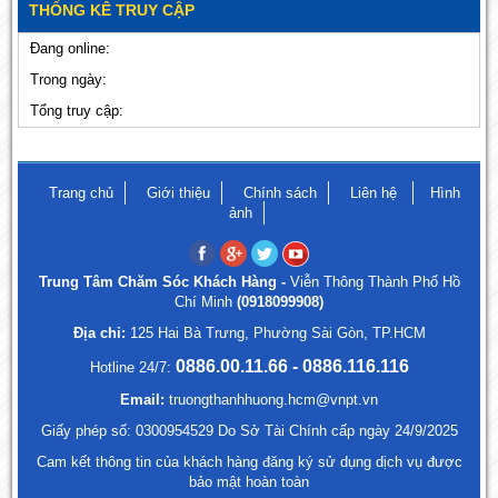
THỐNG KÊ TRUY CẬP
Đang online:
Trong ngày:
Tổng truy cập:
Trang chủ
Giới thiệu
Chính sách
Liên hệ
Hình
ảnh
Trung Tâm Chăm Sóc Khách Hàng -
Viễn Thông Thành Phố Hồ
Chí Minh
(0918099908)
Địa chỉ:
125 Hai Bà Trưng, Phường Sài Gòn, TP.HCM
0886.00.11.66 - 0886.116.116
Hotline 24/7:
Email:
truongthanhhuong.hcm@vnpt.vn
Giấy phép số: 0300954529 Do Sở Tài Chính cấp ngày 24/9/2025
Cam kết thông tin của khách hàng đăng ký sử dụng dịch vụ được
bảo mật hoàn toàn