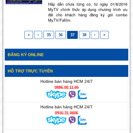
Hấp dẫn chưa từng có, từ ngày 01/8/2016
MyTV chính thức áp dụng chương trình ưu
đãi cho khách hàng đăng ký gói combo
MyTV/Fafilm.
35
36
37
38
ĐĂNG KÝ ONLINE
HỖ TRỢ TRỰC TUYẾN
Hotline bán hàng HCM 24/7
0886.00.11.66
Hotline bán hàng HCM 24/7
0916.31.0606