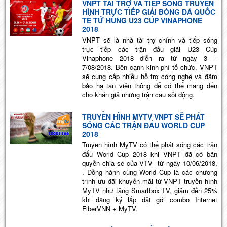
VNPT TÀI TRỢ VÀ TIẾP SÓNG TRUYỀN
HÌNH TRỰC TIẾP GIẢI BÓNG ĐÁ QUỐC
TẾ TỨ HÙNG U23 CÚP VINAPHONE
2018
VNPT sẽ là nhà tài trợ chính và tiếp sóng
trực tiếp các trận đấu giải U23 Cúp
Vinaphone 2018 diễn ra từ ngày 3 –
7/08/2018. Bên cạnh kinh phí tổ chức, VNPT
sẽ cung cấp nhiều hỗ trợ công nghệ và đảm
bảo hạ tần viễn thông để có thể mang đến
cho khán giả những trận cầu sôi động.
TRUYỀN HÌNH MYTV VNPT SẼ PHÁT
SÓNG CÁC TRẬN ĐẤU WORLD CUP
2018
Truyền hình MyTV có thể phát sóng các trận
đấu World Cup 2018 khi VNPT đã có bản
quyền chia sẻ của VTV từ ngày 10/06/2018,
. Đồng hành cùng World Cup là các chương
trình ưu đãi khuyến mãi từ VNPT truyền hình
MyTV như tặng Smartbox TV, giảm đến 25%
khi đăng ký lắp đặt gói combo Internet
FiberVNN + MyTV.