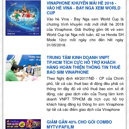
VINAPHONE KHUYẾN MÃI HÈ 2018 -
VÀO HÈ VINA - BAY NGA XEM WORLD
CUP
Vào hè Vina - Bay Nga xem World Cup là
chương trình khuyến mãi mới nhất hè 2018
của Vinaphone. Giải thưởng gồm 06 vé xem
World Cup tại Nga mỗi tuần, 42 xe Honda SH
Mode 12cc mỗi ngày cho đến hết ngày
31/05/2018.
TRUNG TÂM KINH DOANH VNPT
TP.HCM TÍCH CỰC HỖ TRỢ KHÁCH
HÀNG HOÀN THIỆN THÔNG TIN THUÊ
BAO SIM VINAPHONE
Theo Nghị định 49/2017/NĐ - CP của Chính
phủ, tất cả các thuê bao di động đều phải có
thông tin đầy đủ về chủ thuê bao sim số di
động, các giao dịch viên của Trung tâm kinh
doanh VNPT TPHCM đã tích cực hỗ trợ
khách hàng đăng ký thông tin sim Vinaphone
tại tất cả các điểm giao dịch của Vinaphone
GIẢM GẦN 40% CHO GÓI COMBO
MYTV/FAFILM