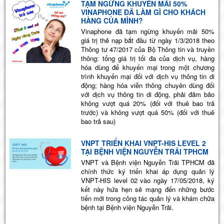
TẠM NGỪNG KHUYẾN MÃI 50%
VINAPHONE ĐÃ LÀM GÌ CHO KHÁCH
HÀNG CỦA MÌNH?
Vinaphone đã tạm ngừng khuyến mãi 50%
giá trị thẻ nạp bắt đầu từ ngày 1/3/2018 theo
Thông tư 47/2017 của Bộ Thông tin và truyền
thông: tổng giá trị tối đa của dịch vụ, hàng
hóa dùng để khuyến mại trong một chương
trình khuyến mại đối với dịch vụ thông tin di
động; hàng hóa viễn thông chuyên dùng đối
với dịch vụ thông tin di động, phải đảm bảo
không vượt quá 20% (đối với thuê bao trả
trước) và không vượt quá 50% (đối với thuê
bao trả sau)
VNPT TRIỂN KHAI VNPT-HIS LEVEL 2
TẠI BỆNH VIỆN NGUYỄN TRÃI TPHCM
​​​​​​​VNPT và Bệnh viện Nguyễn Trãi TPHCM đã
chính thức ký triển khai áp dụng quản lý
VNPT-HIS level 02 vào ngày 17/05/2018, ký
kết này hứa hẹn sẽ mạng đến những bước
tiến mới trong công tác quản lý và khám chữa
bệnh tại Bệnh viện Nguyễn Trãi.