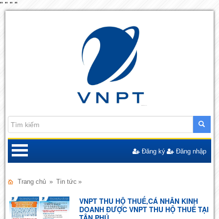
"
"
"
"
Đăng ký
Đăng nhập
Trang chủ
»
Tin tức
»
VNPT THU HỘ THUẾ,CÁ NHÂN KINH
DOANH ĐƯỢC VNPT THU HỘ THUẾ TẠI
TÂN PHÚ