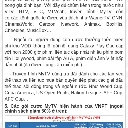
trong gia đình bạn. Với đầy đủ chùm kênh trong nước như
VTV, HTV, VTC, VTVcab; truyền hình MyTV còn
có các kênh quốc tế được yêu thích như WarnerTV, CNN,
CinemaWorld, Cartoon Network, Animax, BoxHits,
Cbeebies, MusicBox…
- Ngoài ra, người dùng còn được thưởng thức miễn
phí kho VOD khổng lồ, gói nội dung Galaxy Play Cao cấp
với hơn 2000 giờ phim, liên tục cập nhật nhiều phim bom
tấn Hollywood, phim dài tập Âu Á, phim điện ảnh Việt hấp
dẫn nhất (đã được cung cấp miễn phí).
- Truyền hình MyTV cũng ưu đãi dành cho các fan yêu
thể thao và liên tục mua bản quyền tiếp phát các giải đấu
thể thao sôi động trong và ngoài nước. Như World Cup,
Copa America, US Open Pools, Nation League, AFF Cup,
AFC Cup…
5. Các gói cước MyTV hiện hành của VNPT (ngoài
chính sách giảm 50% ở trên):