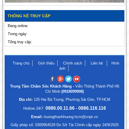
THỐNG KÊ TRUY CẬP
Đang online:
Trong ngày:
Tổng truy cập:
Trang chủ
Giới thiệu
Chính sách
Liên hệ
Hình
ảnh
Trung Tâm Chăm Sóc Khách Hàng -
Viễn Thông Thành Phố Hồ
Chí Minh
(0918099908)
Địa chỉ:
125 Hai Bà Trưng, Phường Sài Gòn, TP.HCM
0886.00.11.66 - 0886.116.116
Hotline 24/7:
Email:
truongthanhhuong.hcm@vnpt.vn
Giấy phép số: 0300954529 Do Sở Tài Chính cấp ngày 24/9/2025