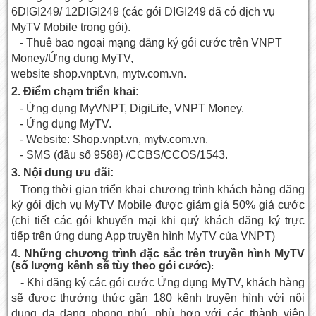
6DIGI249/ 12DIGI249 (các gói DIGI249 đã có dịch vụ
MyTV Mobile trong gói).
- Thuê bao ngoại mạng đăng ký gói cước trên VNPT
Money/Ứng dụng MyTV,
website shop.vnpt.vn, mytv.com.vn.
2. Điểm chạm triển khai:
- Ứng dụng MyVNPT, DigiLife, VNPT Money.
- Ứng dụng MyTV.
- Website: Shop.vnpt.vn, mytv.com.vn.
- SMS (đầu số 9588) /CCBS/CCOS/1543.
3. Nội dung ưu đãi:
Trong thời gian triển khai chương trình khách hàng đăng
ký gói dịch vụ MyTV Mobile được giảm giá 50% giá cước
(chi tiết các gói khuyến mại khi quý khách đăng ký trực
tiếp trên ứng dụng App
truyền hình MyTV của VNPT
)
4. Những chương trình đặc sắc trên truyền hình MyTV
(số lượng kênh sẽ tùy theo gói cước)
:
- Khi đăng ký các gói cước Ứng dụng MyTV, khách hàng
sẽ được thưởng thức gần 180 kênh truyền hình với nội
dung đa dạng phong phú, phù hợp với các thành viên