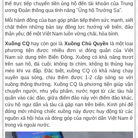
thể trực tiếp chuyển tiền ủng hộ đến tài khoản của Trung
ương Đoàn thông qua tính năng "Ủng hộ Trường Sa".
Mỗi hành động của bạn góp phần tiếp thêm sức mạnh, siết
chặt thêm những bàn tay đồng lực hướng về biển, đảo
thân yêu; để một Việt Nam luôn vững chãi, hòa bình.
Xuồng
CQ
hay còn gọi là
Xuồng Chủ Quyền
là một loại
phương tiện được nhiều đơn vị đóng quân của Việt
Nam sử dụng trên Biển Đông. Xuồng có khả năng trượt
trên san hô, đá cuội, không bị chìm, không bị thủng hay
méo khi va đập. Đặc biệt, xuồng CQ có khả năng chạy
xuyên qua sóng, chịu thêm được 1-2 cấp sóng so với
xuồng thông thường. Xuồng CQ là phương tiện giúp vận
chuyển người, nhu yếu phẩm, nước ngọt từ các tàu hải
quân vào các đảo, giữa điểm đảo này với điểm đảo khác,
cứu hộ ngư dân và tàu cá gặp nạn trên biển. Kinh phí để
đóng mới những chiếc xuồng này được huy động từ các
nguồn xã hội hóa và đóng góp của người dân Việt Nam ở
trong và ngoài nước.