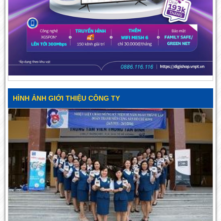
HÌNH ẢNH GIỚI THIỆU CÔNG TY