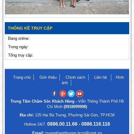
THỐNG KÊ TRUY CẬP
Đang online:
Trong ngày:
Tổng truy cập:
Trang chủ
Giới thiệu
Chính sách
Liên hệ
Hình
ảnh
Trung Tâm Chăm Sóc Khách Hàng -
Viễn Thông Thành Phố Hồ
Chí Minh
(0918099908)
Địa chỉ:
125 Hai Bà Trưng, Phường Sài Gòn, TP.HCM
0886.00.11.66 - 0886.116.116
Hotline 24/7:
Email:
truongthanhhuong.hcm@vnpt.vn