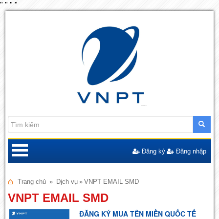
"
"
"
"
Đăng ký
Đăng nhập
Trang chủ
»
Dịch vụ
»
VNPT EMAIL SMD
VNPT EMAIL SMD
ĐĂNG KÝ MUA TÊN MIỀN QUỐC TẾ