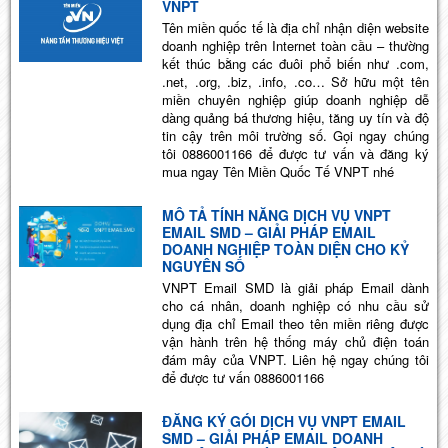
VNPT
Tên miền quốc tế là địa chỉ nhận diện website
doanh nghiệp trên Internet toàn cầu – thường
kết thúc bằng các đuôi phổ biến như .com,
.net, .org, .biz, .info, .co… Sở hữu một tên
miền chuyên nghiệp giúp doanh nghiệp dễ
dàng quảng bá thương hiệu, tăng uy tín và độ
tin cậy trên môi trường số. Gọi ngay chúng
tôi 0886001166 để được tư vấn và đăng ký
mua ngay Tên Miền Quốc Tế VNPT nhé
MÔ TẢ TÍNH NĂNG DỊCH VỤ VNPT
EMAIL SMD – GIẢI PHÁP EMAIL
DOANH NGHIỆP TOÀN DIỆN CHO KỶ
NGUYÊN SỐ
VNPT Email SMD là giải pháp Email dành
cho cá nhân, doanh nghiệp có nhu cầu sử
dụng địa chỉ Email theo tên miền riêng được
vận hành trên hệ thống máy chủ điện toán
đám mây của VNPT. Liên hệ ngay chúng tôi
để được tư vấn 0886001166
ĐĂNG KÝ GÓI DỊCH VỤ VNPT EMAIL
SMD – GIẢI PHÁP EMAIL DOANH