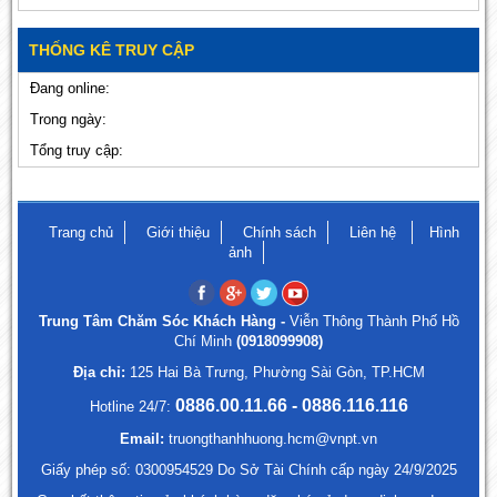
THỐNG KÊ TRUY CẬP
Đang online:
Trong ngày:
Tổng truy cập:
Trang chủ
Giới thiệu
Chính sách
Liên hệ
Hình
ảnh
Trung Tâm Chăm Sóc Khách Hàng -
Viễn Thông Thành Phố Hồ
Chí Minh
(0918099908)
Địa chỉ:
125 Hai Bà Trưng, Phường Sài Gòn, TP.HCM
0886.00.11.66 - 0886.116.116
Hotline 24/7:
Email:
truongthanhhuong.hcm@vnpt.vn
Giấy phép số: 0300954529 Do Sở Tài Chính cấp ngày 24/9/2025