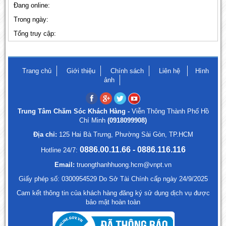
Đang online:
Trong ngày:
Tổng truy cập:
Trang chủ
Giới thiệu
Chính sách
Liên hệ
Hình
ảnh
Trung Tâm Chăm Sóc Khách Hàng -
Viễn Thông Thành Phố Hồ
Chí Minh
(0918099908)
Địa chỉ:
125 Hai Bà Trưng, Phường Sài Gòn, TP.HCM
0886.00.11.66 - 0886.116.116
Hotline 24/7:
Email:
truongthanhhuong.hcm@vnpt.vn
Giấy phép số: 0300954529 Do Sở Tài Chính cấp ngày 24/9/2025
Cam kết thông tin của khách hàng đăng ký sử dụng dịch vụ được
bảo mật hoàn toàn