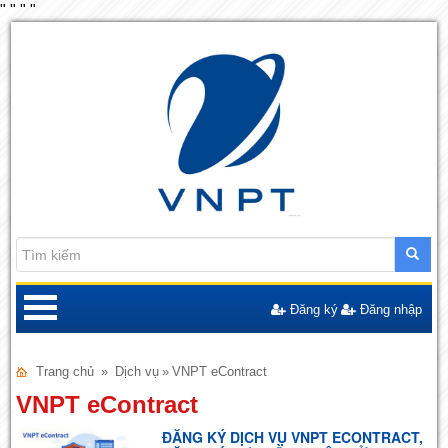
"
"
"
"
Đăng ký
Đăng nhập
Trang chủ
»
Dịch vụ
»
VNPT eContract
VNPT eContract
ĐĂNG KÝ DỊCH VỤ VNPT ECONTRACT,