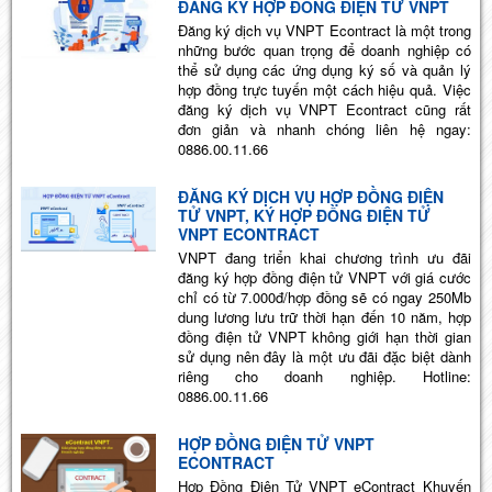
ĐĂNG KÝ HỢP ĐỒNG ĐIỆN TỬ VNPT
Đăng ký dịch vụ VNPT Econtract là một trong
những bước quan trọng để doanh nghiệp có
thể sử dụng các ứng dụng ký số và quản lý
hợp đồng trực tuyến một cách hiệu quả. Việc
đăng ký dịch vụ VNPT Econtract cũng rất
đơn giản và nhanh chóng liên hệ ngay:
0886.00.11.66
ĐĂNG KÝ DỊCH VỤ HỢP ĐỒNG ĐIỆN
TỬ VNPT, KÝ HỢP ĐỒNG ĐIỆN TỬ
VNPT ECONTRACT
VNPT đang triển khai chương trình ưu đãi
đăng ký hợp đồng điện tử VNPT với giá cước
chỉ có từ 7.000đ/hợp đồng sẽ có ngay 250Mb
dung lương lưu trữ thời hạn đến 10 năm, hợp
đồng điện tử VNPT không giới hạn thời gian
sử dụng nên đây là một ưu đãi đặc biệt dành
riêng cho doanh nghiệp. Hotline:
0886.00.11.66
HỢP ĐỒNG ĐIỆN TỬ VNPT
ECONTRACT
Hợp Đồng Điện Tử VNPT eContract Khuyến