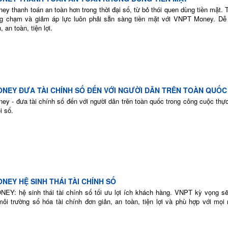
y thanh toán an toàn hơn trong thời đại số, từ bỏ thói quen dùng tiền mặt.
g chạm và giảm áp lực luôn phải sẵn sàng tiền mặt với VNPT Money. Dễ
, an toàn, tiện lợi.
NEY ĐƯA TÀI CHÍNH SỐ ĐẾN VỚI NGƯỜI DÂN TRÊN TOÀN QUỐC
y - đưa tài chính số đến với người dân trên toàn quốc trong công cuộc thực
i số.
NEY HỆ SINH THÁI TÀI CHÍNH SỐ
Y: hệ sinh thái tài chính số tối ưu lợi ích khách hàng. VNPT kỳ vọng s
ôi trường số hóa tài chính đơn giản, an toàn, tiện lợi và phù hợp với mọi 