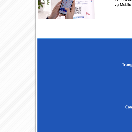
vụ Mobile
Trun
Cam