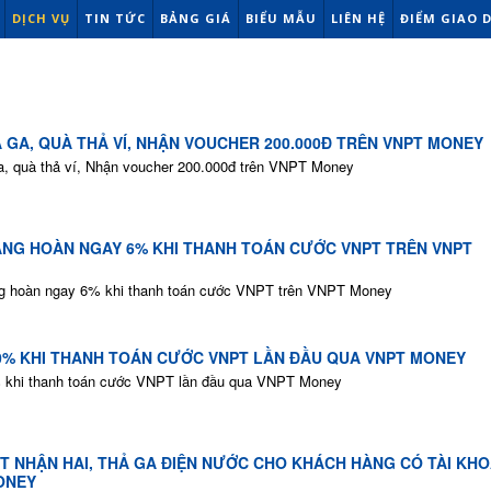
DỊCH VỤ
TIN TỨC
BẢNG GIÁ
BIỂU MẪU
LIÊN HỆ
ĐIỂM GIAO 
 GA, QUÀ THẢ VÍ, NHẬN VOUCHER 200.000Đ TRÊN VNPT MONEY
a, quà thả ví, Nhận voucher 200.000đ trên VNPT Money
ÀNG HOÀN NGAY 6% KHI THANH TOÁN CƯỚC VNPT TRÊN VNPT
g hoàn ngay 6% khi thanh toán cước VNPT trên VNPT Money
0% KHI THANH TOÁN CƯỚC VNPT LẦN ĐẦU QUA VNPT MONEY
 khi thanh toán cước VNPT lần đầu qua VNPT Money
T NHẬN HAI, THẢ GA ĐIỆN NƯỚC CHO KHÁCH HÀNG CÓ TÀI KH
ONEY