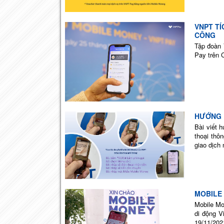
VNPT T
CÔNG
Tập đoàn 
Pay trên 
HƯỚNG 
Bài viết 
thoại thô
giao dịch
MOBILE 
Mobile Mo
di động V
19/11/202