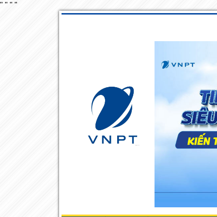
"
"
"
"