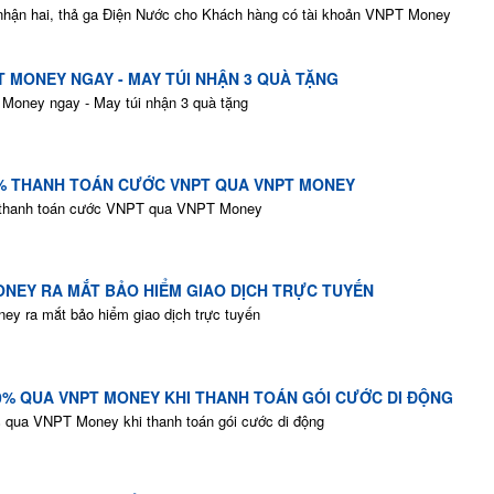
nhận hai, thả ga Điện Nước cho Khách hàng có tài khoản VNPT Money
 MONEY NGAY - MAY TÚI NHẬN 3 QUÀ TẶNG
oney ngay - May túi nhận 3 quà tặng
% THANH TOÁN CƯỚC VNPT QUA VNPT MONEY
thanh toán cước VNPT qua VNPT Money
ONEY RA MẮT BẢO HIỂM GIAO DỊCH TRỰC TUYẾN
y ra mắt bảo hiểm giao dịch trực tuyến
0% QUA VNPT MONEY KHI THANH TOÁN GÓI CƯỚC DI ĐỘNG
qua VNPT Money khi thanh toán gói cước di động