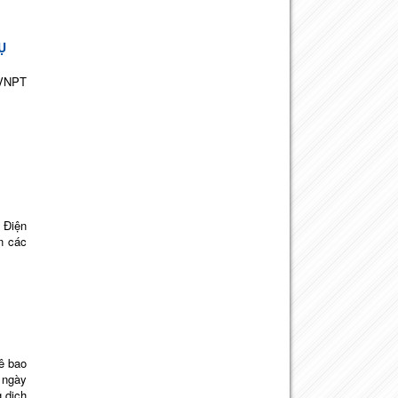
Ụ
 VNPT
 Điện
n các
ê bao
 ngày
 dịch