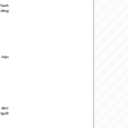
 Thanh
 dàng
 hiện
ẽ đem
người