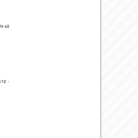
hi sử
/12 -