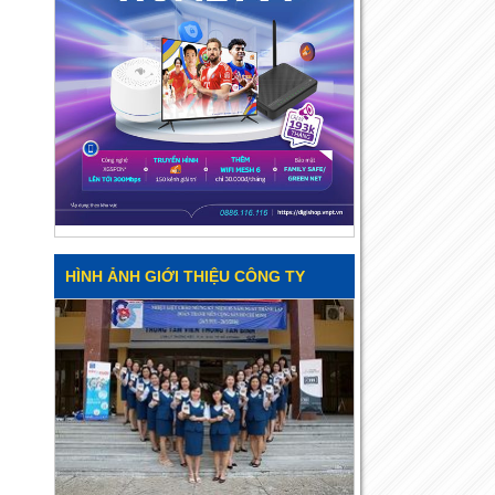
HÌNH ẢNH GIỚI THIỆU CÔNG TY