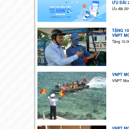
ƯU ĐÃI 
Ưu đãi 20
TẶNG 1
VNPT M
Tặng 10.0
VNPT M
VNPT Mone
VNPT M