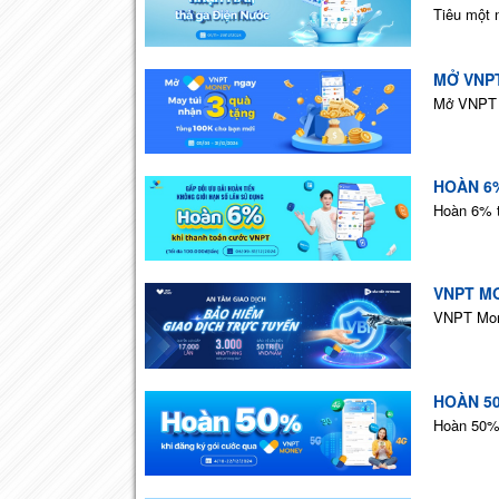
Tiêu một 
MỞ VNPT
Mở VNPT M
HOÀN 6
Hoàn 6% 
VNPT M
VNPT Mone
HOÀN 5
Hoàn 50% 