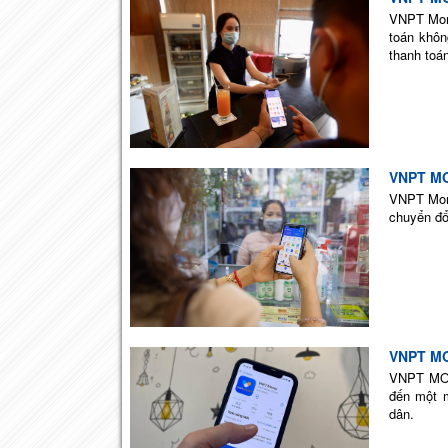
VNPT Mone
toán khôn
thanh toán
VNPT MO
VNPT Mone
chuyển đổ
VNPT MO
VNPT MONE
đến một m
dân.