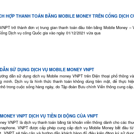
ÍCH HỢP THANH TOÁN BẰNG MOBILE MONEY TRÊN CỔNG DỊCH C
VNPT trở thành đơn vị trung gian thanh toán đầu tiên bằng Mobile Money –
Cổng Dịch vụ công Quốc gia vào ngày 01/12/2021 vừa qua
DẪN SỬ DỤNG DỊCH VỤ MOBILE MONEY VNPT
hướng dẫn sử dụng dịch vụ Mobile money VNPT trên Điện thoại phổ thông và
ng minh. Dịch vụ là hình thức thanh toán không dùng tiền mặt, để thực hiệ
 nhỏ trong cuộc sống hàng ngày, do Tập đoàn Bưu chính Viễn thông cung cấp.
MONEY VNPT DỊCH VỤ TIỀN DI ĐỘNG CỦA VNPT
ney VNPT là dịch vụ thanh toán bằng tài khoản viễn thông dành cho các thu
inaphone. VNPT được cấp phép cung cấp dịch vụ Mobile Money bắt đầu từ
1. VNPT sẽ tiếp cận và hướng dẫn khách hàng đủ điều kiện đăng ký sử dụng