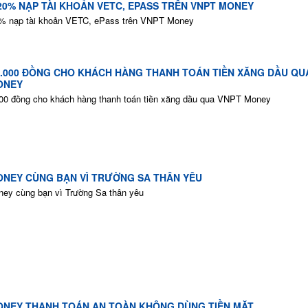
20% NẠP TÀI KHOẢN VETC, EPASS TRÊN VNPT MONEY
% nạp tài khoản VETC, ePass trên VNPT Money
0.000 ĐỒNG CHO KHÁCH HÀNG THANH TOÁN TIỀN XĂNG DẦU QU
ONEY
00 đồng cho khách hàng thanh toán tiền xăng dầu qua VNPT Money
ONEY CÙNG BẠN VÌ TRƯỜNG SA THÂN YÊU
y cùng bạn vì Trường Sa thân yêu
ONEY THANH TOÁN AN TOÀN KHÔNG DÙNG TIỀN MẶT