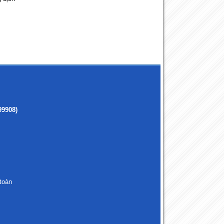
99908)
toàn