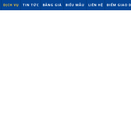
DỊCH VỤ
TIN TỨC
BẢNG GIÁ
BIỂU MẪU
LIÊN HỆ
ĐIỂM GIAO 