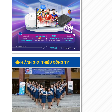
HÌNH ẢNH GIỚI THIỆU CÔNG TY