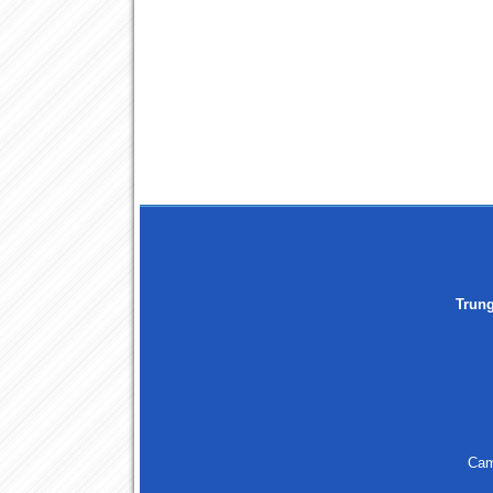
Trun
Cam