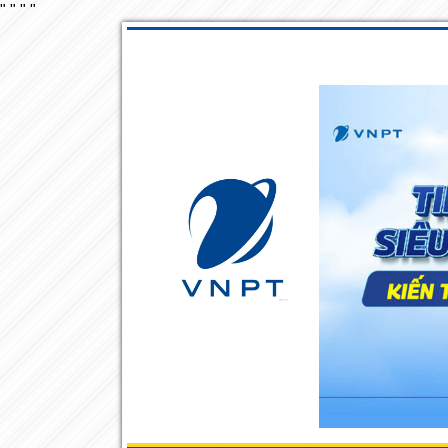
"
"
"
"