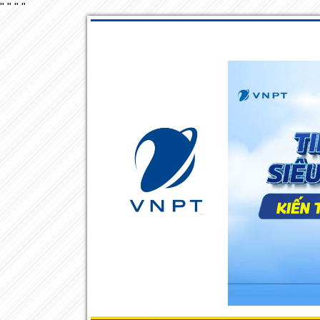
"
"
"
"