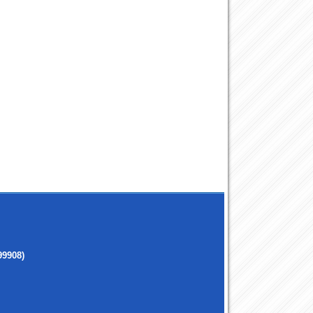
99908)