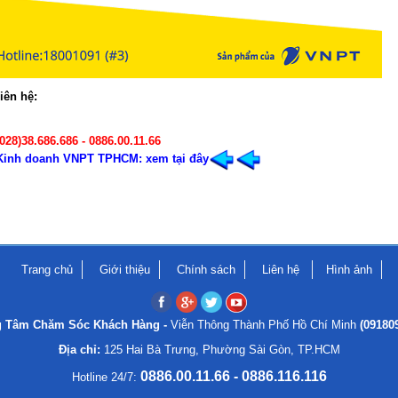
iên hệ:
(028)38.686.686 - 0886.00.11.66
m Kinh doanh VNPT TPHCM: xem tại đây
Trang chủ
Giới thiệu
Chính sách
Liên hệ
Hình ảnh
g Tâm Chăm Sóc Khách Hàng -
Viễn Thông Thành Phố Hồ Chí Minh
(09180
Địa chỉ:
125 Hai Bà Trưng, Phường Sài Gòn, TP.HCM
0886.00.11.66 - 0886.116.116
Hotline 24/7: