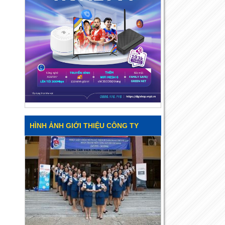
HÌNH ẢNH GIỚI THIỆU CÔNG TY