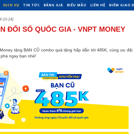
DỊCH VỤ
TIN TỨC
BẢNG GIÁ
BIỂU MẪU
LIÊN HỆ
ĐIỂM GIAO 
4-10-24)
 ĐỔI SỐ QUỐC GIA - VNPT MONEY
Money tặng BẠN CŨ combo quà tặng hấp dẫn tới 485K, cùng ưu đãi
 phá ngay bạn nhé!