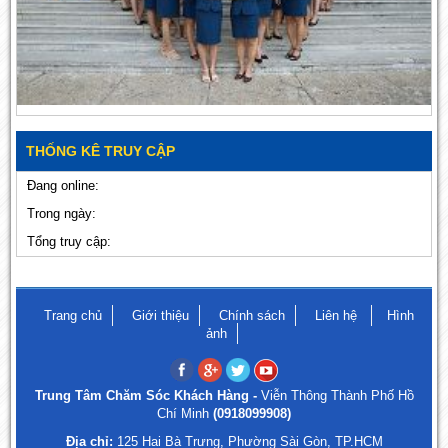
THỐNG KÊ TRUY CẬP
Đang online:
Trong ngày:
Tổng truy cập:
Trang chủ
Giới thiệu
Chính sách
Liên hệ
Hình
ảnh
Trung Tâm Chăm Sóc Khách Hàng -
Viễn Thông Thành Phố Hồ
Chí Minh
(0918099908)
Địa chỉ:
125 Hai Bà Trưng, Phường Sài Gòn, TP.HCM