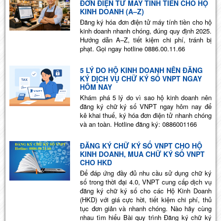
ĐƠN ĐIỆN TỬ MÁY TÍNH TIỀN CHO HỘ
KINH DOANH (A–Z)
Đăng ký hóa đơn điện tử máy tính tiền cho hộ
kinh doanh nhanh chóng, đúng quy định 2025.
Hướng dẫn A–Z, tiết kiệm chi phí, tránh bị
phạt. Gọi ngay hotline 0886.00.11.66
5 LÝ DO HỘ KINH DOANH NÊN ĐĂNG
KÝ DỊCH VỤ CHỮ KÝ SỐ VNPT NGAY
HÔM NAY
Khám phá 5 lý do vì sao hộ kinh doanh nên
đăng ký chữ ký số VNPT ngay hôm nay để
kê khai thuế, ký hóa đơn điện tử nhanh chóng
và an toàn. Hotline đăng ký: 0886001166
ĐĂNG KÝ CHỮ KÝ SỐ VNPT CHO HỘ
KINH DOANH, MUA CHỮ KÝ SỐ VNPT
CHO HKD
Để đáp ứng đầy đủ nhu cầu sử dụng chữ ký
số trong thời đại 4.0, VNPT cung cấp dịch vụ
đăng ký chữ ký số cho các Hộ Kinh Doanh
(HKD) với giá cực hời, tiết kiệm chi phí, thủ
tục đơn giản và nhanh chóng. Nào hãy cùng
nhau tìm hiểu Bài quy trình Đăng ký chữ ký