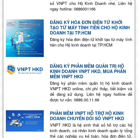
số VNPT cho Hộ Kinh Doanh nhé. Liên hệ
ngay hotline: 0886001166
ĐĂNG KÝ HÓA ĐƠN ĐIỆN TỬ KHỞI
TẠO TỪ MÁY TÍNH TIỀN CHO HỘ KINH
DOANH TẠI TP.HCM
Đăng ký hóa đơn điện tử khởi tạo từ máy tính
tiền cho Hộ kinh doanh tại TP.HCM
ĐĂNG KÝ PHẦN MỀM QUẢN TRỊ HỘ
KINH DOANH VNPT HKD, MUA PHẦN
MỀM VNPT HKD
Đăng ký phần mềm quản trị hộ kinh doanh
VNPT HKD online, chi phí thấp, tiết kiệm và
dể dàng sử dụng. Liên hệ ngay hotline để
được tư vấn: 0886.00.11.66
PHẦN MỀM VNPT HỖ TRỢ HỘ KINH
DOANH CHUYỂN ĐỔI SỐ VNPT HKD
VNPT HKD là hệ sinh thái số hỗ trợ các hộ
kinh doanh, cá nhân kinh doanh quản lý tổng
thể các nghiệp vụ kế toán, hóa đơn điện tử,