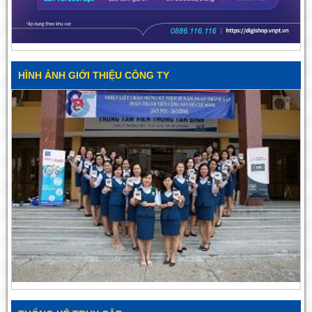
HÌNH ẢNH GIỚI THIỆU CÔNG TY