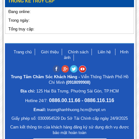
THỐNG KÊ TRUY CẬP
Đang online:
Trong ngày:
Tổng truy cập:
Trang chủ
Giới thiệu
Chính sách
Liên hệ
Hình
ảnh
Trung Tâm Chăm Sóc Khách Hàng -
Viễn Thông Thành Phố Hồ
Chí Minh
(0918099908)
Địa chỉ:
125 Hai Bà Trưng, Phường Sài Gòn, TP.HCM
0886.00.11.66 - 0886.116.116
Hotline 24/7:
Email:
truongthanhhuong.hcm@vnpt.vn
Giấy phép số: 0300954529 Do Sở Tài Chính cấp ngày 24/9/2025
Cam kết thông tin của khách hàng đăng ký sử dụng dịch vụ được
bảo mật hoàn toàn