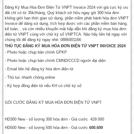
Đăng Ký Mua Hóa Đơn Điện Tử VNPT Invoice 2024 với giá cực kỳ ưu
đãi chỉ có từ 35k/tháng, Quý khách sở hữu ngay gói 300 hóa đơn
không giới hạn thời gian sử dụng, phần mềm phát hành hóa đơn VNPT
Invoice dể dàng sử dụng, tích hợp được với các phần mềm bán hàng,
kế toán... và còn nhiều khuyến mãi hấp dẫn khi đăng ký mua hóa đơn
điện tử VNPT cùng với chữ ký số VNPTCA. Nào hãy liên hệ ngay với
chúng tôi để đăng ký ngay nhé: 0886001166
THỦ TỤC ĐĂNG KÝ MUA HÓA ĐƠN ĐIỆN TỬ VNPT INVOICE 2024
- Photo hoặc chụp bản chính GPKP
- Photo hoặc chụp bản chính CMND/CCCD người đại diện
- Email liên hệ đăng ký hóa đơn điện tử
- Thủ tục nhanh chóng,online
- Ký hợp đồng điện tử nếu KH có chữ ký số
GÓI CƯỚC ĐĂNG KÝ MUA HÓA ĐƠN ĐIỆN TỬ VNPT
HD300 New - số lượng 300 hóa đơn - Giá cước 429.000
HD500 New - số lượng 500 hóa đơn - Giá cước
600.600