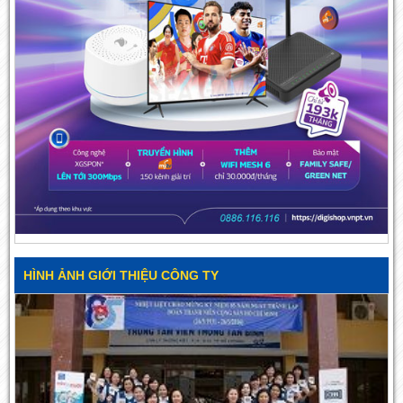
HÌNH ẢNH GIỚI THIỆU CÔNG TY