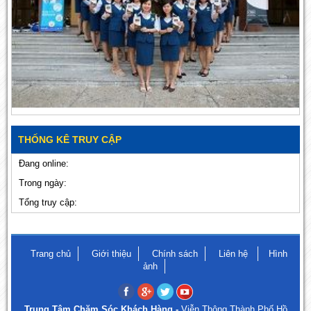
THỐNG KÊ TRUY CẬP
Đang online:
Trong ngày:
Tổng truy cập:
Trang chủ
Giới thiệu
Chính sách
Liên hệ
Hình
ảnh
Trung Tâm Chăm Sóc Khách Hàng -
Viễn Thông Thành Phố Hồ