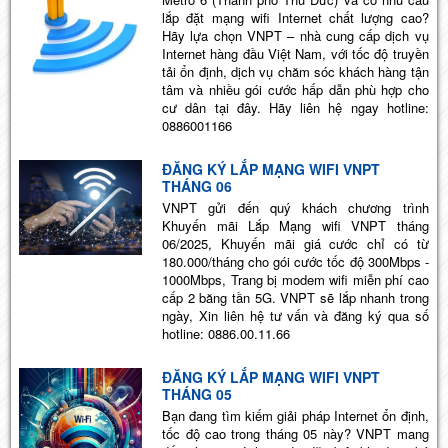
lắp đặt mạng wifi Internet chất lượng cao?
Hãy lựa chọn VNPT – nhà cung cấp dịch vụ
Internet hàng đầu Việt Nam, với tốc độ truyền
tải ổn định, dịch vụ chăm sóc khách hàng tận
tâm và nhiều gói cước hấp dẫn phù hợp cho
cư dân tại đây. Hãy liên hệ ngay hotline:
0886001166
ĐĂNG KÝ LẮP MẠNG WIFI VNPT
THÁNG 06
VNPT gửi đến quý khách chương trình
Khuyến mãi Lắp Mạng wifi VNPT tháng
06/2025, Khuyến mãi giá cước chỉ có từ
180.000/tháng cho gói cước tốc độ 300Mbps -
1000Mbps, Trang bị modem wifi miễn phí cao
cấp 2 băng tần 5G. VNPT sẽ lắp nhanh trong
ngày, Xin liên hệ tư vấn và đăng ký qua số
hotline: 0886.00.11.66
ĐĂNG KÝ LẮP MẠNG WIFI VNPT
THÁNG 05
Bạn đang tìm kiếm giải pháp Internet ổn định,
tốc độ cao trong tháng 05 này? VNPT mang