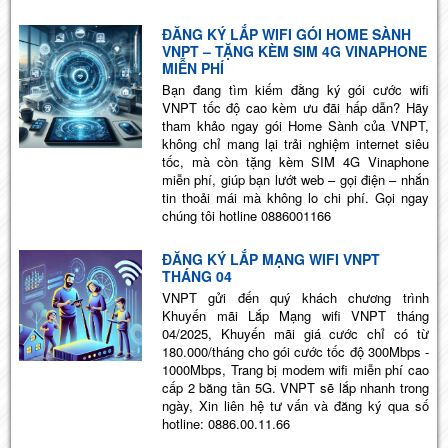
ĐĂNG KÝ LẮP WIFI GÓI HOME SÀNH
VNPT – TẶNG KÈM SIM 4G VINAPHONE
MIỄN PHÍ
Bạn đang tìm kiếm đằng ký gói cước wifi
VNPT tốc độ cao kèm ưu đãi hấp dẫn? Hãy
tham khảo ngay gói Home Sành của VNPT,
không chỉ mang lại trải nghiệm internet siêu
tốc, mà còn tặng kèm SIM 4G Vinaphone
miễn phí, giúp bạn lướt web – gọi điện – nhắn
tin thoải mái mà không lo chi phí. Gọi ngay
chúng tôi hotline 0886001166
ĐĂNG KÝ LẮP MẠNG WIFI VNPT
THÁNG 04
VNPT gửi đến quý khách chương trình
Khuyến mãi Lắp Mạng wifi VNPT tháng
04/2025, Khuyến mãi giá cước chỉ có từ
180.000/tháng cho gói cước tốc độ 300Mbps -
1000Mbps, Trang bị modem wifi miễn phí cao
cấp 2 băng tần 5G. VNPT sẽ lắp nhanh trong
ngày, Xin liên hệ tư vấn và đăng ký qua số
hotline: 0886.00.11.66