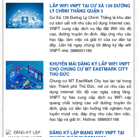
LẮP WIFI VNPT TẠI CƯ XÁ 139 ĐƯỜNG
LÝ CHÍNH THẮNG QUẬN 3
Cư Xá 139 Đường Lý Chính Thắng là khu dân
cư sầm uất với nhu cầu sử dụng Internet cao.
VNPT cung cấp dịch vụ lắp đặt Wifi tốc độ
cao, đường truyền ổn định, đáp ứng nhu cầu
học tập, làm việc và giải trí của cư dân tại
đây. Liên hệ ngay chúng tôi đăng ký lắp wifi
VNPT nhé: 0886001166
KHUYẾN MÃI ĐĂNG KÝ LẮP WIFI VNPT
CHO CHUNG CƯ MT EASTMARK CITY
THỦ ĐỨC
Chung cư MT EastMark City tọa lạc tại trung
tâm Thành phố Thủ Đức, nơi có nhu cầu sử
dụng internet tốc độ cao ngày càng tăng.
VNPT tự hào cung cấp dịch vụ WiFi cáp
quang chất lượng cao với đường truyền ổn
định, giúp cư dân tận hưởng trải nghiệm trực
tuyến mượt mà, đáp ứng nhu cầu làm việc,
học tập và giải trí. Hotline: 0886001166
ĐĂNG KÝ LẬP MẠNG WIFI VNPT TẠI