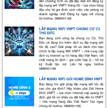
đến chương trình ưu đãi đặc biệt khi đăng ký
lắp mạng wifi VNPT tháng 05 – lựa chọn hàng
đầu cho hộ gia đình, sinh viên, văn phòng và
doanh nghiệp nhỏ! Đăng ký ngay với chúng
tôi hotline: 0886001166
LẮP MẠNG WIFI VNPT CHUNG CƯ C3
THỦ ĐỨC
Bạn đang sinh sống tại chung cư C3, Thủ
Đức và đang tìm kiếm dịch vụ lắp mạng wifi
tốc độ cao? Giải pháp tối ưu dành cho bạn
chính là lắp mạng Wifi VNPT – nhà cung cấp
dịch vụ internet uy tín hàng đầu Việt Nam, với
chất lượng ổn định – giá cước hợp lý – hỗ trợ
kỹ thuật tận nơi. Liên hệ ngay hotline
0886001166
LẮP MẠNG WIFI GÓI HOME ĐỈNH VNPT
Bạn đang tìm giải pháp lắp mạng wifi tốc độ
cao cho gia đình? Hãy khám phá Gói Home
Đỉnh VNPT – lựa chọn Internet cáp quang ổn
định, giá tốt và nhiều ưu đãi hấp dẫn từ VNPT
– nhà mạng hàng đầu Việt Nam! Gọi ngay
chúng tôi hotline: 0886001166