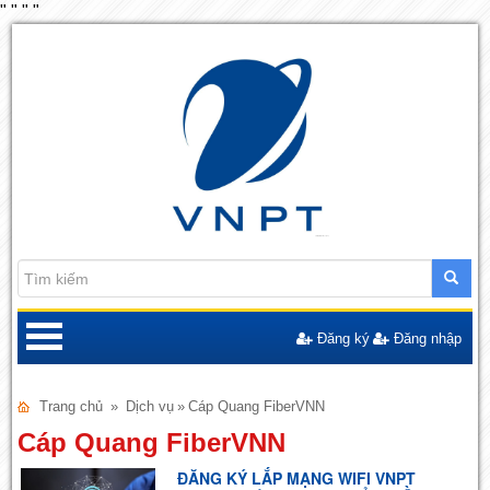
"
"
"
"
Đăng ký
Đăng nhập
Trang chủ
»
Dịch vụ
»
Cáp Quang FiberVNN
Cáp Quang FiberVNN
ĐĂNG KÝ LẮP MẠNG WIFI VNPT