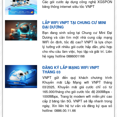
Các gói cước áp dụng công nghệ XGSPON
băng thông internet siêu tốc VNPT
LẮP WIFI VNPT TẠI CHUNG CƯ MINI
ĐẠI DƯƠNG
Bạn đang sinh sống tại Chung cư Mini Đại
Dương và cần tìm một nhà cung cấp mạng
WiFi ổn định, tốc độ cao? VNPT là lựa chọn
lý tưởng với nhiều gói cước hấp dẫn, phù hợp
cho nhu cầu làm việc, học tập và giải trí. Liên
hệ ngay hotline 0886001166
ĐĂNG KÝ LẮP MẠNG WIFI VNPT
THÁNG 03
VNPT gửi đến quý khách chương trình
Khuyến mãi Lắp Mạng wifi VNPT tháng
03/2025, Khuyến mãi giá cước chỉ có từ
165.000/tháng cho gói cước tốc độ 200Mbps -
1000Mbps, Trang bị modem wifi miễn phí cao
cấp 2 băng tần 5G. VNPT sẽ lắp nhanh trong
ngày, Xin liên hệ tư vấn và đăng ký qua số
hotline: 0886.00.11.66