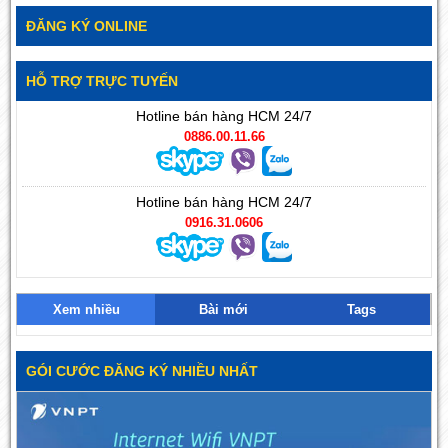
ĐĂNG KÝ ONLINE
HỖ TRỢ TRỰC TUYẾN
Hotline bán hàng HCM 24/7
0886.00.11.66
Hotline bán hàng HCM 24/7
0916.31.0606
Xem nhiều
Bài mới
Tags
GÓI CƯỚC ĐĂNG KÝ NHIỀU NHẤT