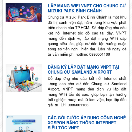
LẮP MẠNG WIFI VNPT CHO CHUNG CƯ
MIZUKI PARK BÌNH CHÁNH
Chung cư Mizuki Park Bình Chánh là một khu
đô thị xanh hiện đại, nằm trong khu vực phát
triển nhanh của TP.HCM. Để đáp ứng nhu cầu
kết nối Internet tốc độ cao tại đây, VNPT
mang đến dịch vụ lắp đặt mạng WiFi cáp
quang siêu tốc, giúp cư dân tận hưởng cuộc
sống số tiện nghi, hiện đại. Liên hệ ngay để
tư vấn miễn phí hotline: 0886001166
ĐĂNG KÝ LẮP ĐẶT MẠNG VNPT TẠI
CHUNG CƯ SAMLAND AIRPORT
Để đáp ứng nhu cầu kết nối Internet chất
lượng cao cho cư dân Chung cư Samland
Airport, VNPT mang đến dịch vụ lắp đặt
mạng WiFi tốc độ cao, giúp bạn tận hưởng
trải nghiệm mượt mà từ làm việc, học tập đến
giải trí. LH: 0886001166
CÁC GÓI CƯỚC ÁP DỤNG CÔNG NGHỆ
XGSPON BĂNG THÔNG INTERNET
SIÊU TỐC VNPT