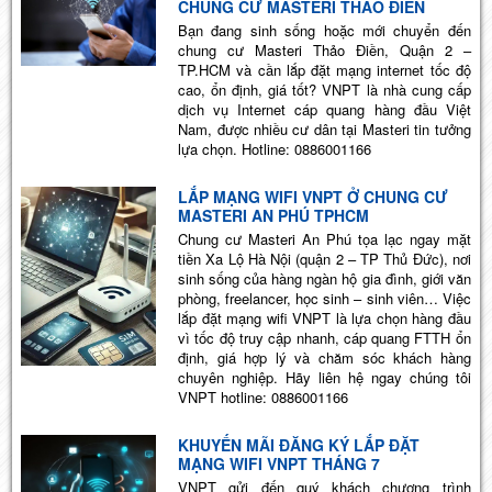
CHUNG CƯ MASTERI THẢO ĐIỀN
Bạn đang sinh sống hoặc mới chuyển đến
chung cư Masteri Thảo Điền, Quận 2 –
TP.HCM và cần lắp đặt mạng internet tốc độ
cao, ổn định, giá tốt? VNPT là nhà cung cấp
dịch vụ Internet cáp quang hàng đầu Việt
Nam, được nhiều cư dân tại Masteri tin tưởng
lựa chọn. Hotline: 0886001166
LẮP MẠNG WIFI VNPT Ở CHUNG CƯ
MASTERI AN PHÚ TPHCM
Chung cư Masteri An Phú tọa lạc ngay mặt
tiền Xa Lộ Hà Nội (quận 2 – TP Thủ Đức), nơi
sinh sống của hàng ngàn hộ gia đình, giới văn
phòng, freelancer, học sinh – sinh viên… Việc
lắp đặt mạng wifi VNPT là lựa chọn hàng đầu
vì tốc độ truy cập nhanh, cáp quang FTTH ổn
định, giá hợp lý và chăm sóc khách hàng
chuyên nghiệp. Hãy liên hệ ngay chúng tôi
VNPT hotline: 0886001166
KHUYẾN MÃI ĐĂNG KÝ LẮP ĐẶT
MẠNG WIFI VNPT THÁNG 7
VNPT gửi đến quý khách chương trình