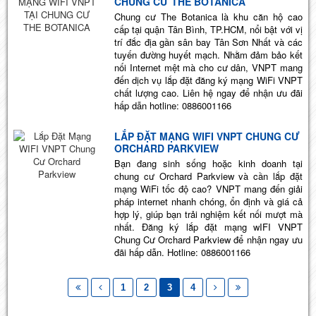
CHUNG CƯ THE BOTANICA
Chung cư The Botanica là khu căn hộ cao
cấp tại quận Tân Bình, TP.HCM, nổi bật với vị
trí đắc địa gần sân bay Tân Sơn Nhất và các
tuyến đường huyết mạch. Nhằm đảm bảo kết
nối Internet mệt mà cho cư dân, VNPT mang
đến dịch vụ lắp đặt đăng ký mạng WiFi VNPT
chất lượng cao. Liên hệ ngay để nhận ưu đãi
hấp dẫn hotline: 0886001166
LẮP ĐẶT MẠNG WIFI VNPT CHUNG CƯ
ORCHARD PARKVIEW
Bạn đang sinh sống hoặc kinh doanh tại
chung cư Orchard Parkview và cần lắp đặt
mạng WiFi tốc độ cao? VNPT mang đến giải
pháp internet nhanh chóng, ổn định và giá cả
hợp lý, giúp bạn trải nghiệm kết nối mượt mà
nhất. Đăng ký lắp đặt mạng wIFI VNPT
Chung Cư Orchard Parkview để nhận ngay ưu
đãi hấp dẫn. Hotline: 0886001166
1
2
3
4