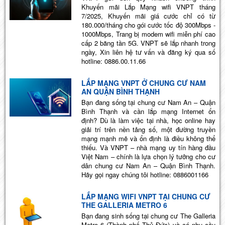
Khuyến mãi Lắp Mạng wifi VNPT tháng
7/2025, Khuyến mãi giá cước chỉ có từ
180.000/tháng cho gói cước tốc độ 300Mbps -
1000Mbps, Trang bị modem wifi miễn phí cao
cấp 2 băng tần 5G. VNPT sẽ lắp nhanh trong
ngày, Xin liên hệ tư vấn và đăng ký qua số
hotline: 0886.00.11.66
LẮP MẠNG VNPT Ở CHUNG CƯ NAM
AN QUẬN BÌNH THẠNH
Bạn đang sống tại chung cư Nam An – Quận
Bình Thạnh và cần lắp mạng Internet ổn
định? Dù là làm việc tại nhà, học online hay
giải trí trên nền tảng số, một đường truyền
mạng mạnh mẽ và ổn định là điều không thể
thiếu. Và VNPT – nhà mạng uy tín hàng đầu
Việt Nam – chính là lựa chọn lý tưởng cho cư
dân chung cư Nam An – Quận Bình Thạnh.
Hãy gọi ngay chúng tôi hotline: 0886001166
LẮP MẠNG WIFI VNPT TẠI CHUNG CƯ
THE GALLERIA METRO 6
Bạn đang sinh sống tại chung cư The Galleria
Metro 6 (Thành phố Thủ Đức) và có nhu cầu