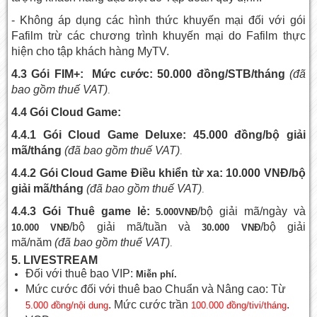
- Không áp dụng các hình thức khuyến mại đối với gói
Fafilm trừ các chương trình khuyến mại do Fafilm thực
hiện cho tập khách hàng MyTV.
4.3 Gói FIM+: Mức cước: 50.000 đồng/STB/tháng
(đã
bao gồm thuế VAT)
.
4.4 Gói Cloud Game:
4.4.1 Gói Cloud Game Deluxe: 45.000 đồng/bộ giải
mã/tháng
(đã bao gồm thuế VAT)
.
4.4.2 Gói Cloud Game Điều khiển từ xa: 10.000 VNĐ/bộ
giải mã/tháng
(đã bao gồm thuế VAT)
.
4.4.3 Gói Thuê game lẻ:
/bộ giải mã/ngày và
5.000VNĐ
/bộ giải mã/tuần và
/bộ giải
10.000 VNĐ
30.000 VNĐ
mã/năm
(đã bao gồm thuế VAT)
.
5. LIVESTREAM
Đối với thuê bao VIP:
Miễn phí.
Mức cước đối với thuê bao Chuẩn và Nâng cao: Từ
. Mức cước trần
.
5.000 đồng/nội dung
100.000 đồng/tivi/tháng