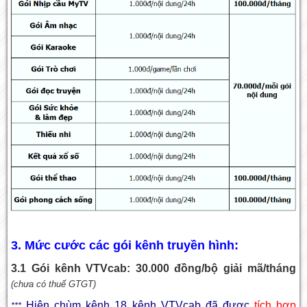
3. Mức cước các gói kênh truyền hình:
3.1 Gói kênh VTVcab: 30.000 đồng/bộ giải mã/tháng
(chưa có thuế GTGT)
Hiện chùm kênh 18 kênh VTVcab đã được
tích hợp
***