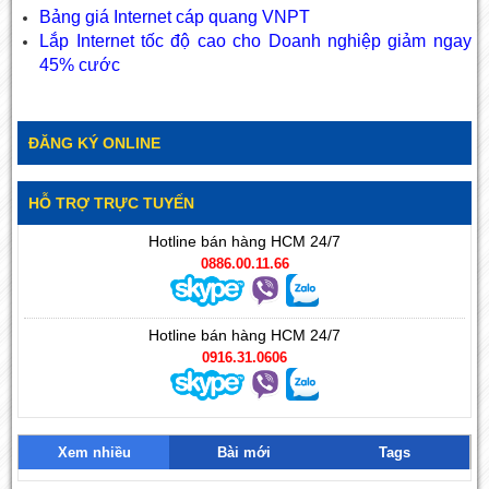
Bảng giá Internet cáp quang VNPT
Lắp Internet tốc độ cao cho Doanh nghiệp giảm ngay
45% cước
ĐĂNG KÝ ONLINE
HỖ TRỢ TRỰC TUYẾN
Hotline bán hàng HCM 24/7
0886.00.11.66
Hotline bán hàng HCM 24/7
0916.31.0606
Xem nhiều
Bài mới
Tags