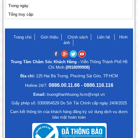
Trong ngày:
Tổng truy cập:
Trang chủ
Giới thiệu
Chính sách
Liên hệ
Hình
ảnh
Trung Tâm Chăm Sóc Khách Hàng -
Viễn Thông Thành Phố Hồ
Chí Minh
(0918099908)
Địa chỉ:
125 Hai Bà Trưng, Phường Sài Gòn, TP.HCM
0886.00.11.66 - 0886.116.116
Hotline 24/7:
Email:
truongthanhhuong.hcm@vnpt.vn
Giấy phép số: 0300954529 Do Sở Tài Chính cấp ngày 24/9/2025
Cam kết thông tin của khách hàng đăng ký sử dụng dịch vụ được
bảo mật hoàn toàn