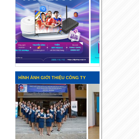
HÌNH ẢNH GIỚI THIỆU CÔNG TY