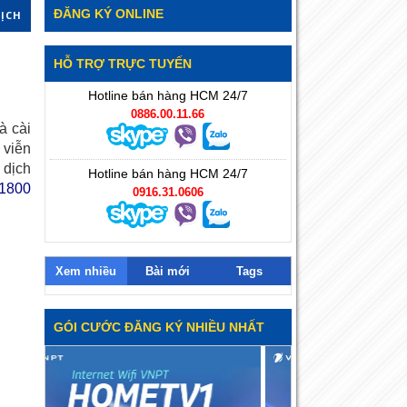
ĐĂNG KÝ ONLINE
DỊCH
HỖ TRỢ TRỰC TUYẾN
Hotline bán hàng HCM 24/7
0886.00.11.66
à cài
 viễn
 dịch
Hotline bán hàng HCM 24/7
 1800
0916.31.0606
Xem nhiều
Bài mới
Tags
GÓI CƯỚC ĐĂNG KÝ NHIỀU NHẤT