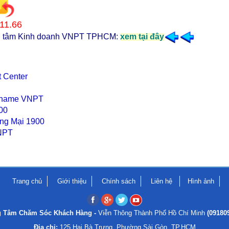
11.66
ung tâm Kinh doanh VNPT TPHCM:
xem tại đây
 Center
ndname VNPT
00
ơng Mại 1900
VNPT
Trang chủ
Giới thiệu
Chính sách
Liên hệ
Hình ảnh
g Tâm Chăm Sóc Khách Hàng -
Viễn Thông Thành Phố Hồ Chí Minh
(09180
Địa chỉ:
125 Hai Bà Trưng, Phường Sài Gòn, TP.HCM