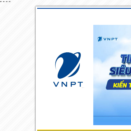
"
"
"
"