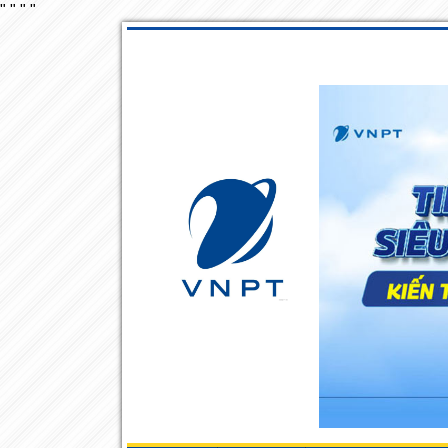
"
"
"
"