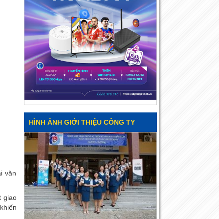
HÌNH ẢNH GIỚI THIỆU CÔNG TY
ại văn
t giao
 khiến