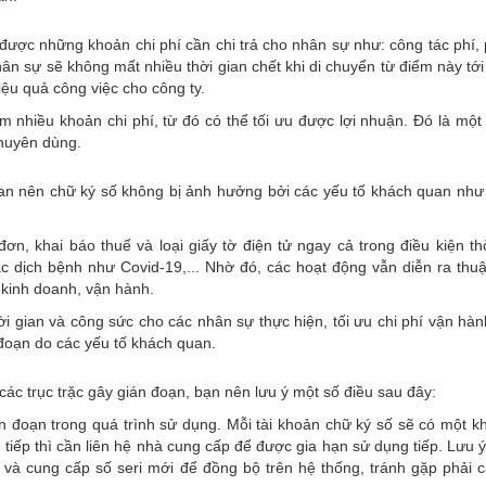
ệm được những khoản chi phí cần chi trả cho nhân sự như: công tác phí, 
 nhân sự sẽ không mất nhiều thời gian chết khi di chuyển từ điểm này tớ
iệu quả công việc cho công ty.
m nhiều khoản chi phí, từ đó có thể tối ưu được lợi nhuận. Đó là một
huyên dùng.
gian nên chữ ký số không bị ảnh hưởng bởi các yếu tố khách quan như
ơn, khai báo thuế và loại giấy tờ điện tử ngay cả trong điều kiện thờ
 dịch bệnh như Covid-19,... Nhờ đó, các hoạt động vẫn diễn ra thuậ
 kinh doanh, vận hành.
ời gian và công sức cho các nhân sự thực hiện, tối ưu chi phí vận hà
đoạn do các yếu tố khách quan.
 các trục trặc gây gián đoạn, bạn nên lưu ý một số điều sau đây:
 đoạn trong quá trình sử dụng. Mỗi tài khoản chữ ký số sẽ có một k
tiếp thì cần liên hệ nhà cung cấp để được gia hạn sử dụng tiếp. Lưu 
 và cung cấp số seri mới để đồng bộ trên hệ thống, tránh gặp phải c