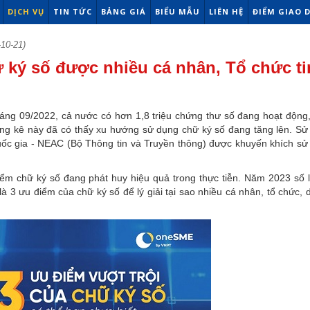
DỊCH VỤ
TIN TỨC
BẢNG GIÁ
BIỂU MẪU
LIÊN HỆ
ĐIỂM GIAO 
10-21)
ữ ký số được nhiều cá nhân, Tổ chức ti
áng 09/2022, cả nước có hơn 1,8 triệu chứng thư số đang hoạt động,
ng kê này đã có thấy xu hướng sử dụng chữ ký số đang tăng lên. Sử
ốc gia - NEAC (Bộ Thông tin và Truyền thông) được khuyến khích sử
iểm chữ ký số đang phát huy hiệu quả trong thực tiễn. Năm 2023 số 
là 3
ưu điểm của chữ ký số để lý giải tại sao nhiều cá nhân, tổ chức,