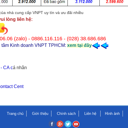
của nhà cung cấp VNPT uy tín và ưu đãi nhiều
ui lòng liên hệ:
06.06 (zalo) - 0886.116.116 - (028) 38.686.686
ung tâm Kinh doanh VNPT TPHCM:
xem tại đây
- CA c
á nhân
ontact Cent
Trang chủ
Giới thiệu
Chính sách
Liên hệ
Hình ảnh