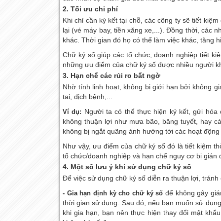
2. Tối ưu chi phí
Khi chỉ cần ký kết tại chỗ, các công ty sẽ tiết ki
lại (vé máy bay, tiền xăng xe,...). Đồng thời, các
khác. Thời gian đó họ có thể làm việc khác, tăng h
Chữ ký số giúp các tổ chức, doanh nghiệp tiết kiệ
những ưu điểm của chữ ký số được nhiều người k
3. Hạn chế các rủi ro bất ngờ
Nhờ tính linh hoạt, không bị giới hạn bởi không 
tai, dịch bệnh,...
Người ta có thể thực hiện ký kết, gửi hóa đ
Ví dụ:
không thuận lợi như mưa bão, băng tuyết, hay các
không bị ngắt quãng ảnh hưởng tới các hoạt động
Như vậy, ưu điểm của chữ ký số đó là tiết kiệm th
tổ chức/doanh nghiệp và hạn chế nguy cơ bị gián 
4. Một số lưu ý khi sử dụng chữ ký số
Để việc sử dụng chữ ký số diễn ra thuận lợi, tránh
để không gây gián
- Gia hạn định kỳ cho chữ ký số
thời gian sử dụng. Sau đó, nếu bạn muốn sử dụng 
khi gia hạn, bạn nên thực hiện thay đổi mật khẩu