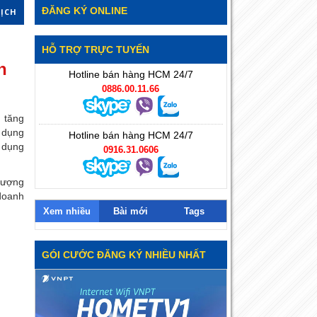
ĐĂNG KÝ ONLINE
DỊCH
HỖ TRỢ TRỰC TUYẾN
n
Hotline bán hàng HCM 24/7
0886.00.11.66
 tăng
 dụng
Hotline bán hàng HCM 24/7
 dụng
0916.31.0606
lượng
 doanh
Xem nhiều
Bài mới
Tags
GÓI CƯỚC ĐĂNG KÝ NHIỀU NHẤT