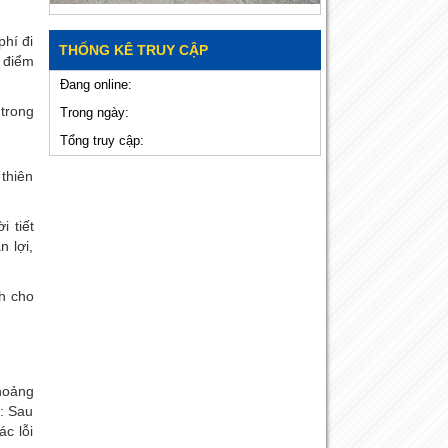
phí đi
THỐNG KÊ TRUY CẬP
i điểm
Đang online:
 trong
Trong ngày:
Tổng truy cập:
 thiên
i tiết
n lợi,
nh cho
hoảng
ý: Sau
ác lỗi