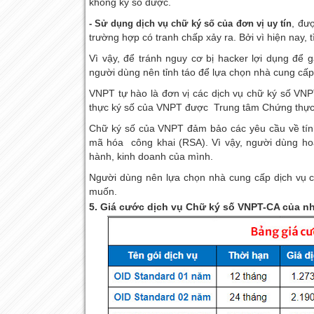
không ký số được.
, đư
- Sử dụng dịch vụ chữ ký số của đơn vị uy tín
trường hợp có tranh chấp xảy ra. Bởi vì hiện nay, t
Vì vậy, để tránh nguy cơ bị hacker lợi dụng để 
người dùng nên tỉnh táo để lựa chọn nhà cung cấp 
VNPT tự hào là đơn vị các dịch vụ chữ ký số VNP
thực ký số của VNPT được Trung tâm Chứng thực đi
Chữ ký số của VNPT đảm bảo các yêu cầu về tín
mã hóa công khai (RSA). Vì vậy, người dùng h
hành, kinh doanh của mình.
Người dùng nên lựa chọn nhà cung cấp dịch vụ chữ
muốn.
5. Giá cước dịch vụ Chữ ký số VNPT-CA của n