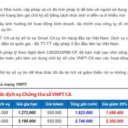
ợc Nhà nước cấp phép và có đủ tính pháp lý để bảo vệ người sử dụng 
ình trạng làm giả chữ ký số bằng cách thức tinh vi diễn ra ở nhiều nơi.
gây ảnh hưởng tới hoạt động kinh doanh, tài chính của công ty, tổ c
uy tín.
T CA và ký số từ xa Smart CA uy tín hàng đầu tại Việt Nam. Dịch vụ 
ện tử quốc gia - Bộ TT-TT cấp phép 3 lần đầu tiên tại Việt Nam.
h pháp lý theo Nghị định 130/2018/NĐ-CP, độ bảo mật cao nhờ công
oàn toàn yên tâm sử dụng chữ ký số của VNPT-CA vào các hoạt độn
 ký số uy tín để khai thác tối đa lợi ích và giảm thiểu rủi ro khôn
hà mạng VNPT: