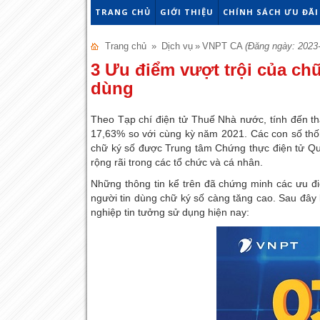
TRANG CHỦ
GIỚI THIỆU
CHÍNH SÁCH ƯU ĐÃI
Trang chủ
»
Dịch vụ
»
VNPT CA
(Đăng ngày: 2023-
3 Ưu điểm vượt trội của ch
dùng
Theo Tạp chí điện tử Thuế Nhà nước, tính đến th
17,63% so với cùng kỳ năm 2021. Các con số thố
chữ ký số được Trung tâm Chứng thực điện tử Qu
rộng rãi trong các tổ chức và cá nhân.
Những thông tin kể trên đã chứng minh các ưu đ
người tin dùng chữ ký số càng tăng cao. Sau đây 
nghiệp tin tưởng sử dụng hiện nay: