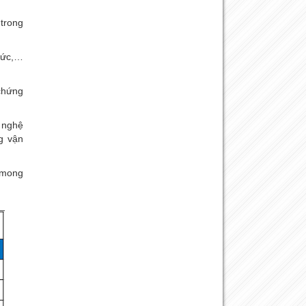
trong
hức,…
chứng
 nghệ
g vận
g mong