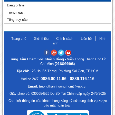
Đang online:
Trong ngày:
Tổng truy cập:
Trang chủ
Giới thiệu
Chính sách
Liên hệ
Hình
ảnh
Trung Tâm Chăm Sóc Khách Hàng -
Viễn Thông Thành Phố Hồ
Chí Minh
(0918099908)
Địa chỉ:
125 Hai Bà Trưng, Phường Sài Gòn, TP.HCM
0886.00.11.66 - 0886.116.116
Hotline 24/7:
Email:
truongthanhhuong.hcm@vnpt.vn
Giấy phép số: 0300954529 Do Sở Tài Chính cấp ngày 24/9/2025
Cam kết thông tin của khách hàng đăng ký sử dụng dịch vụ được
bảo mật hoàn toàn