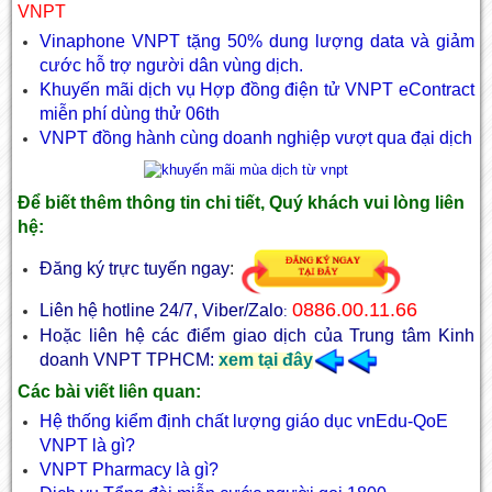
VNPT
Vinaphone VNPT tặng 50% dung lượng data và giảm
cước hỗ trợ người dân vùng dịch.
Khuyến mãi dịch vụ Hợp đồng điện tử VNPT eContract
miễn phí dùng thử 06th
VNPT đồng hành cùng doanh nghiệp vượt qua đại dịch
Để biết thêm thông tin chi tiết, Quý khách vui lòng liên
hệ:
Đăng ký trực tuyến ngay
:
0886.00.11.66
Liên hệ hotline 24/7, Viber/Zalo
:
Hoặc liên hệ các điểm giao dịch của Trung tâm Kinh
doanh VNPT TPHCM:
xem tại đây
Các bài viết liên quan:
Hệ thống kiểm định chất lượng giáo dục vnEdu-QoE
VNPT là gì?
VNPT Pharmacy là gì?