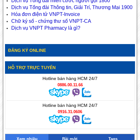
Dịch vụ Tổng đài miễn cước người gọi 1800
Dịch vụ Tổng đài Thông tin, Giải Trí, Thương Mại 1900
Hóa đơn điện tử VNPT-Invoice
Chữ ký số - chứng thư số VNPT-CA
Dịch vụ VNPT Pharmacy là gì?
ĐĂNG KÝ ONLINE
HỖ TRỢ TRỰC TUYẾN
Hotline bán hàng HCM 24/7
0886.00.11.66
Hotline bán hàng HCM 24/7
0916.31.0606
Xem nhiều
Bài mới
Tags