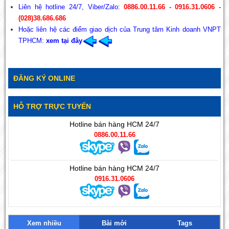
Liên hệ hotline 24/7, Viber/Zalo:
0886.00.11.66 - 0916.31.0606 -
(028)38.686.686
Hoặc liên hệ các điểm giao dịch của Trung tâm Kinh doanh VNPT
TPHCM:
xem
tại đây
ĐĂNG KÝ ONLINE
HỖ TRỢ TRỰC TUYẾN
Hotline bán hàng HCM 24/7
0886.00.11.66
Hotline bán hàng HCM 24/7
0916.31.0606
Xem nhiều
Bài mới
Tags