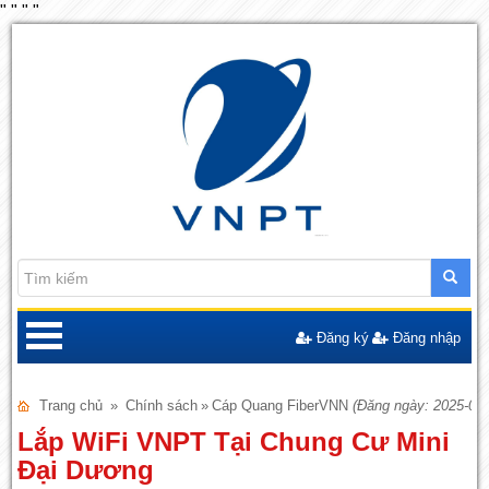
"
"
"
"
Đăng ký
Đăng nhập
Trang chủ
»
Chính sách
»
Cáp Quang FiberVNN
(Đăng ngày: 2025-03-
Lắp WiFi VNPT Tại Chung Cư Mini
Đại Dương