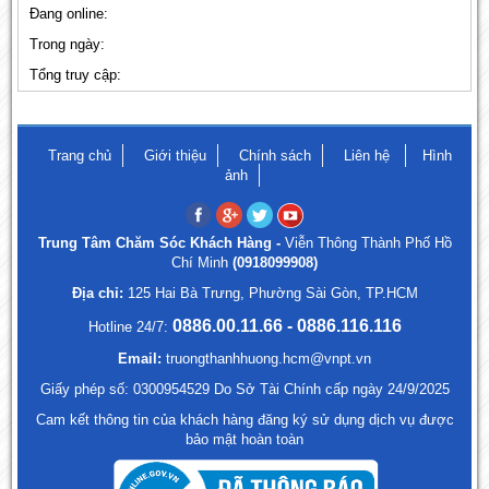
Đang online:
Trong ngày:
Tổng truy cập:
Trang chủ
Giới thiệu
Chính sách
Liên hệ
Hình
ảnh
Trung Tâm Chăm Sóc Khách Hàng -
Viễn Thông Thành Phố Hồ
Chí Minh
(0918099908)
Địa chỉ:
125 Hai Bà Trưng, Phường Sài Gòn, TP.HCM
0886.00.11.66 - 0886.116.116
Hotline 24/7:
Email:
truongthanhhuong.hcm@vnpt.vn
Giấy phép số: 0300954529 Do Sở Tài Chính cấp ngày 24/9/2025
Cam kết thông tin của khách hàng đăng ký sử dụng dịch vụ được
bảo mật hoàn toàn