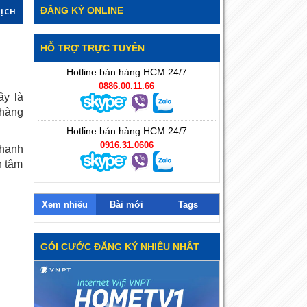
ĐĂNG KÝ ONLINE
DỊCH
HỖ TRỢ TRỰC TUYẾN
Hotline bán hàng HCM 24/7
0886.00.11.66
ây là
 hàng
Hotline bán hàng HCM 24/7
0916.31.0606
nhanh
n tâm
Xem nhiều
Bài mới
Tags
GÓI CƯỚC ĐĂNG KÝ NHIỀU NHẤT