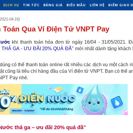
DỊCH VỤ
TIN TỨC
BẢNG GIÁ
BIỂU MẪU
LIÊN HỆ
ĐIỂM GIAO 
2021-04-16)
 Toán Qua Ví Điện Tử VNPT Pay
Nước
khi thanh toán hóa đơn từ ngày 16/04 - 31/05/2021. Đ
 THẢ GA - ƯU ĐÃI 20% QUÁ ĐÃ"
mới nhất dành tặng khách
dùng có thể thanh toán online rất nhiều các dịch vụ một cách 
ật cũng là tiêu chí hàng đầu của Ví điện tử VNPT. Bạn có thể a
VNPT Pay nhé.
Nước thả ga – ưu đãi 20% quá đã"