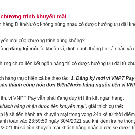
 chương trình khuyến mãi
h hàng Điện/Nước không trùng nhau có được hưởng ưu đãi k
yến mại của chương trình đúng không?
 hàng
đăng ký mới
tài khoản ví, định danh thông tin cá nhân và 
ưng chưa liên kết ngân hàng thì có được hưởng ưu đãi từ c
h hàng thực hiện cả ba thao tác:
1. Đăng ký mới ví VNPT Pay;
h toán thành công hóa đơn Điện/Nước bằng nguồn tiền ví V
iện, ví VNPT Pay vẫn phải đang duy trì liên kết ngân hàng.
m khách hàng nhận được tiền khuyến mại”,
giải thích cụ thể:
p lệ sẽ tiến hành trả khuyến mại trong vòng 24h kể từ thời điểm
anh toán vào 23:59:59 ngày 30/4/2021 sau khi kiểm tra hệ thốn
/5/2021 thì số tiền khuyến mại khách hàng nhận được sẽ được t