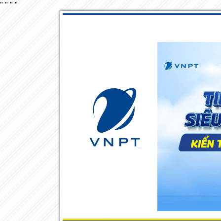
"
"
"
"