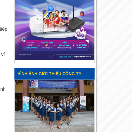
tiếp
 ví
HÌNH ẢNH GIỚI THIỆU CÔNG TY
ính