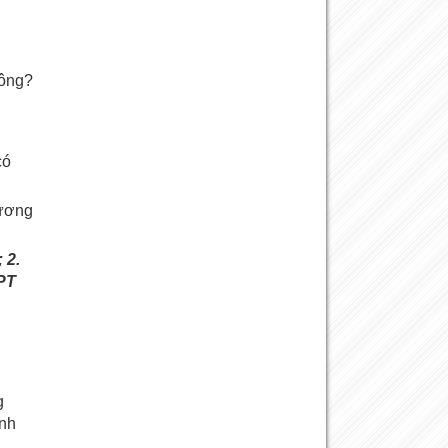
hông?
có
hương
 2.
NPT
g
ính