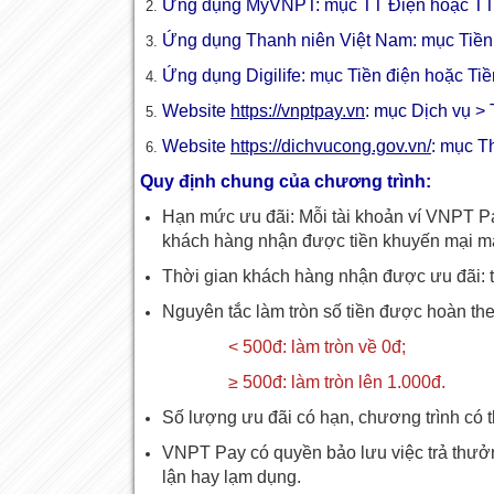
Ứng dụng MyVNPT: mục TT Điện hoặc T
Ứng dụng Thanh niên Việt Nam: mục Tiền
Ứng dụng Digilife: mục Tiền điện hoặc Ti
Website
https://vnptpay.vn
: mục Dịch vụ >
Website
https://dichvucong.gov.vn/
: mục T
Quy định chung của chương trình:
Hạn mức ưu đãi: Mỗi tài khoản ví VNPT Pa
khách hàng nhận được tiền khuyến mại mà 
Thời gian khách hàng nhận được ưu đãi: t
Nguyên tắc làm tròn số tiền được hoàn th
< 500đ: làm tròn về 0đ;
≥ 500đ: làm tròn lên 1.000đ.
Số lượng ưu đãi có hạn, chương trình có t
VNPT Pay có quyền bảo lưu việc trả thưởn
lận hay lạm dụng.