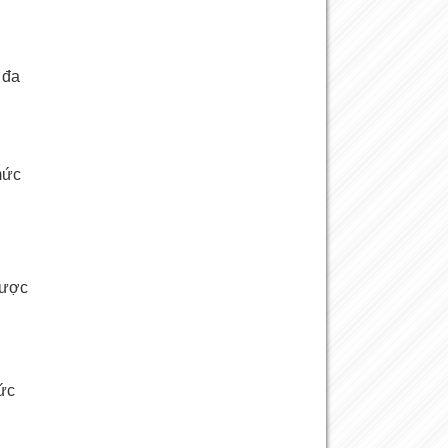
 đa
mức
được
ức