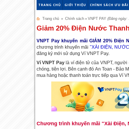
TRANG CHỦ
GIỚI THIỆU
CHÍNH SÁCH ƯU ĐÃI
Trang chủ
»
Chính sách
»
VNPT PAY
(Đăng ngày: 
Giảm 20% Điện Nước Thanh
VNPT Pay khuyến mãi GIẢM 20% Điện 
chương trình khuyến mãi
"XÀI ĐIỆN, NƯỚC
đăng ký mới sử dụng Ví VNPT Pay.
Ví VNPT Pay
là ví điện tử của VNPT, người 
chóng, tiện lợi. Bên cạnh đó An Toan - Bảo M
mua hàng hoặc thanh toán trực tiếp qua Ví 
Chương trình khuyến mãi "Xài Điện, 