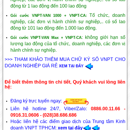
động từ 1 lao động đến 100 lao động
Tổ chức, doanh
Gói cước VNPT-VAN 1000 + VNPT-CA:
nghiệp, các đơn vị hành chính sự nghiệp,.. có số lao
động từ 101 lao động đến 1.000 lao động.
: không giới hạn số
Gói cước VNPT-VAN Max + VNPT-CA
lượng lao động của tổ chức, doanh nghiệp, các đơn vị
hành chính sự nghiệp.
>>> THAM KHẢO THÊM MUA CHỮ KÝ SỐ VNPT CHO
DOANH NGHIỆP GIÁ RẺ
XEM TẠI ĐÂY
Để biết thêm thông tin chi tiết, Quý khách vui lòng liên
hệ:
Đăng ký trực tuyến ngay:
Liên hệ hotline 24/7, Viber/Zalo:
0886.00.11.66 -
0916.31.0606 - (028)38.686.686
Hoặc liên hệ các điểm giao dịch của Trung tâm Kinh
doanh VNPT TPHCM:
xem tại đây