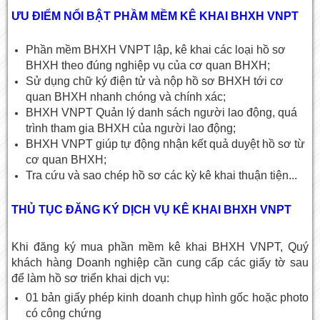
ƯU ĐIỂM NỔI BẬT PHẦM MỀM KÊ KHAI BHXH VNPT
Phần mềm BHXH VNPT lập, kê khai các loại hồ sơ
BHXH theo đúng nghiệp vụ của cơ quan BHXH;
Sử dụng chữ ký điện tử và nộp hồ sơ BHXH tới cơ
quan BHXH nhanh chóng và chính xác;
BHXH VNPT Quản lý danh sách người lao động, quá
trình tham gia BHXH của người lao động;
BHXH VNPT giúp tự động nhận kết quả duyệt hồ sơ từ
cơ quan BHXH;
Tra cứu và sao chép hồ sơ các kỳ kê khai thuận tiện...
THỦ TỤC ĐĂNG KÝ DỊCH VỤ KÊ KHAI BHXH VNPT
Khi đăng ký mua phần mềm kê khai BHXH VNPT, Quý
khách hàng Doanh nghiệp cần cung cấp các giấy tờ sau
để làm hồ sơ triển khai dịch vụ:
01 bản giấy phép kinh doanh chụp hình gốc hoặc photo
có công chứng