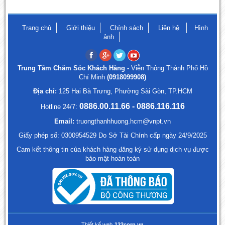
Trang chủ
Giới thiệu
Chính sách
Liên hệ
Hình
ảnh
Trung Tâm Chăm Sóc Khách Hàng -
Viễn Thông Thành Phố Hồ
Chí Minh
(0918099908)
Địa chỉ:
125 Hai Bà Trưng, Phường Sài Gòn, TP.HCM
0886.00.11.66 - 0886.116.116
Hotline 24/7:
Email:
truongthanhhuong.hcm@vnpt.vn
Giấy phép số: 0300954529 Do Sở Tài Chính cấp ngày 24/9/2025
Cam kết thông tin của khách hàng đăng ký sử dụng dịch vụ được
bảo mật hoàn toàn
Thiết kế web
123corp.vn