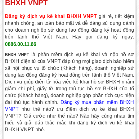
BHXH VNPT
Đăng ký dịch vụ kê khai BHXH VNPT
giá rẻ, tiết kiệm
nhanh chóng, an toàn bảo mật và dễ dàng sử dụng dành
cho doanh nghiệp sử dụng lao động đăng ký hoạt động
trên lãnh thổ Việt Nam. Hãy gọi đăng ký ngay:
0886.00.11.66
là phần mềm dịch vụ kê khai và nộp hồ sơ
BHXH VNPT
BHXH điện tử của VNPT đáp ứng mọi giao dịch bảo hiểm
xã hội phục vụ tổ chức (Khách hàng), doanh nghiệp sử
dụng lao động đăng ký hoạt động trên lãnh thổ Việt Nam.
Dịch vụ giúp điện tử hóa việc kê khai hồ sơ BHXH nhằm
giảm chi phí, giấy tờ trong thủ tục hồ sơ BHXH của tổ
chức (Khách hàng), doanh nghiệp góp phần tích cực hiện
đại thủ tục hành chính.
Đăng ký mua phần mềm BHXH
VNPT
như thế nào? ưu điểm dịch vụ kê khai BHXH
VNPT? Giá cước như thế nào? Nào hãy cùng nhau tìm
hiểu và giải đáp thắc mắc khi đăng ký dịch vụ kê khai
BHXH VNPT nhé.