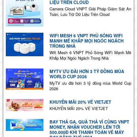
LIỆU TRÊN CLOUD
Camera Cloud VNPT Giải Pháp Giám Sát An
Toàn, Lưu Trữ Dữ Liệu Trên Cloud
WIFI MESH 6 VNPT PHỦ SÓNG WIFI
MẠNH MẼ KHẮP MỌI NGÓC NGÁCH
TRONG NHÀ
Wifi Mesh 6 VNPT Phủ Sóng WiFi Mạnh Mẽ
Khắp Mọi Ngóc Ngách Trong Nhà
MYTV ƯU ĐÃI HƠN 3 TỶ ĐỒNG MÙA
WORLD CUP 2026
MyTV ưu đãi hơn 3 tỷ đồng mùa World Cup
2026
KHUYẾN MÃI 20% VÉ VIETJET
KHUYẾN MÃI 20% VÉ VIETJET
BAY THẢ GA, QUÀ THẢ VÍ CÙNG VNPT
MONEY, NHẬN VOUCHER LÊN TỚI
500.000Đ KHI THANH TOÁN VÉ MÁY