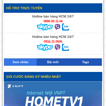
HỖ TRỢ TRỰC TUYẾN
Hotline bán hàng HCM 24/7
0886.00.11.66
Hotline bán hàng HCM 24/7
0916.31.0606
Xem nhiều
Bài mới
Tags
GÓI CƯỚC ĐĂNG KÝ NHIỀU NHẤT