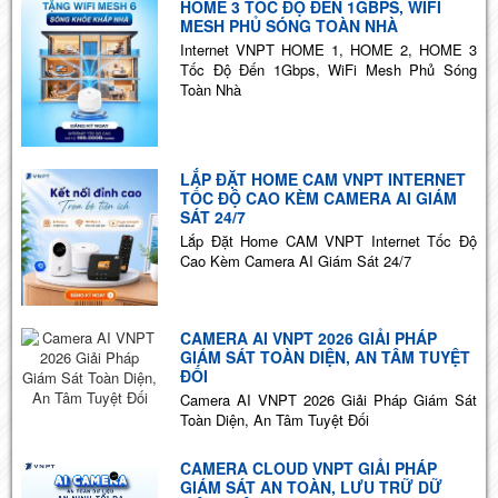
HOME 3 TỐC ĐỘ ĐẾN 1GBPS, WIFI
MESH PHỦ SÓNG TOÀN NHÀ
Internet VNPT HOME 1, HOME 2, HOME 3
Tốc Độ Đến 1Gbps, WiFi Mesh Phủ Sóng
Toàn Nhà
LẮP ĐẶT HOME CAM VNPT INTERNET
TỐC ĐỘ CAO KÈM CAMERA AI GIÁM
SÁT 24/7
Lắp Đặt Home CAM VNPT Internet Tốc Độ
Cao Kèm Camera AI Giám Sát 24/7
CAMERA AI VNPT 2026 GIẢI PHÁP
GIÁM SÁT TOÀN DIỆN, AN TÂM TUYỆT
ĐỐI
Camera AI VNPT 2026 Giải Pháp Giám Sát
Toàn Diện, An Tâm Tuyệt Đối
CAMERA CLOUD VNPT GIẢI PHÁP
GIÁM SÁT AN TOÀN, LƯU TRỮ DỮ