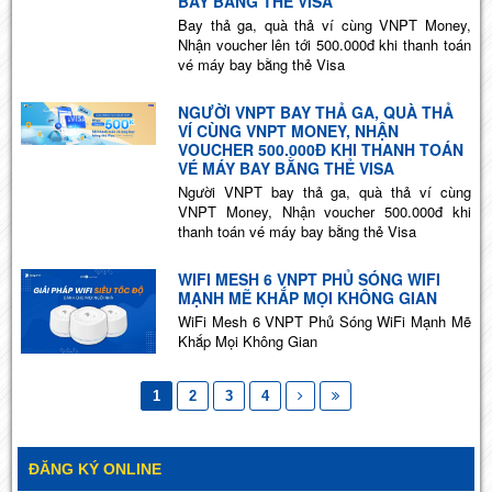
BAY BẰNG THẺ VISA
Bay thả ga, quà thả ví cùng VNPT Money,
Nhận voucher lên tới 500.000đ khi thanh toán
vé máy bay bằng thẻ Visa
NGƯỜI VNPT BAY THẢ GA, QUÀ THẢ
VÍ CÙNG VNPT MONEY, NHẬN
VOUCHER 500.000Đ KHI THANH TOÁN
VÉ MÁY BAY BẰNG THẺ VISA
Người VNPT bay thả ga, quà thả ví cùng
VNPT Money, Nhận voucher 500.000đ khi
thanh toán vé máy bay bằng thẻ Visa
WIFI MESH 6 VNPT PHỦ SÓNG WIFI
MẠNH MẼ KHẮP MỌI KHÔNG GIAN
WiFi Mesh 6 VNPT Phủ Sóng WiFi Mạnh Mẽ
Khắp Mọi Không Gian
1
2
3
4
ĐĂNG KÝ ONLINE