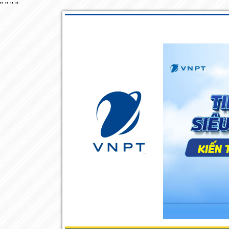
"
"
"
"