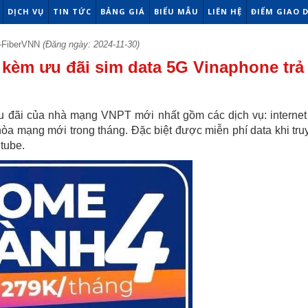
DỊCH VỤ
TIN TỨC
BẢNG GIÁ
BIỂU MẪU
LIÊN HỆ
ĐIỂM GIAO 
-FiberVNN
(Đăng ngày: 2024-11-30)
g kèm ưu đãi sim data 5G Vinaphone trả
u đãi của nhà mạng VNPT mới nhất gồm các dịch vụ: interne
hòa mạng mới trong tháng. Đặc biệt được miễn phí data khi tru
tube.