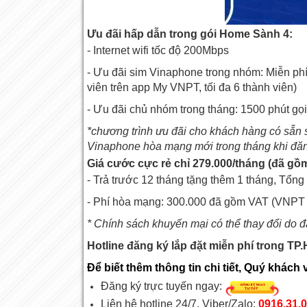
Ưu đãi hấp dẫn trong gói Home Sành 4:
- Internet wifi tốc độ 200Mbps
- Ưu đãi sim Vinaphone trong nhóm: Miễn phí
viên trên app My VNPT, tối đa 6 thành viên)
- Ưu đãi chủ nhóm trong tháng: 1500 phút g
*chương trình ưu đãi cho khách hàng có sẵn 
Vinaphone hòa mạng mới trong tháng khi
đăn
Giá cước cực rẻ chỉ 279.000/tháng (đã gồ
- Trả trước 12 tháng tặng thêm 1 tháng, Tổng
- Phí hòa mạng: 300.000 đã gồm VAT (VNPT t
* Chính sách khuyến mại có thể thay đổi do đ
Hotline đăng ký lắp đặt miễn phí trong TP
Để biết thêm thông tin chi tiết, Quý khách v
Đăng ký trực tuyến ngay:
Liên hệ hotline 24/7, Viber/Zalo:
0916.31.0