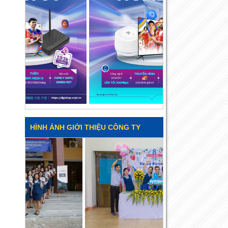
HÌNH ẢNH GIỚI THIỆU CÔNG TY