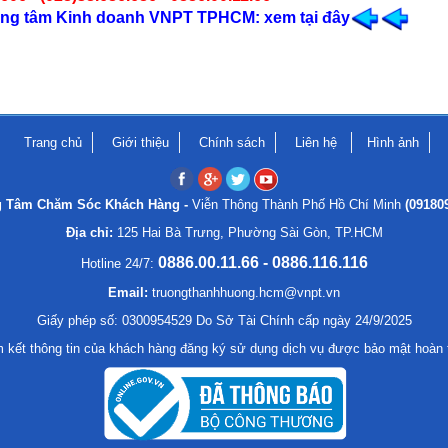
Trung tâm Kinh doanh VNPT TPHCM: xem tại đây
Trang chủ
Giới thiệu
Chính sách
Liên hệ
Hình ảnh
g Tâm Chăm Sóc Khách Hàng -
Viễn Thông Thành Phố Hồ Chí Minh
(09180
Địa chỉ:
125 Hai Bà Trưng, Phường Sài Gòn, TP.HCM
0886.00.11.66 - 0886.116.116
Hotline 24/7:
Email:
truongthanhhuong.hcm@vnpt.vn
Giấy phép số: 0300954529 Do Sở Tài Chính cấp ngày 24/9/2025
 kết thông tin của khách hàng đăng ký sử dụng dịch vụ được bảo mật hoàn 