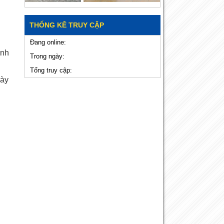
THỐNG KÊ TRUY CẬP
Đang online:
ành
Trong ngày:
Tổng truy cập:
gày