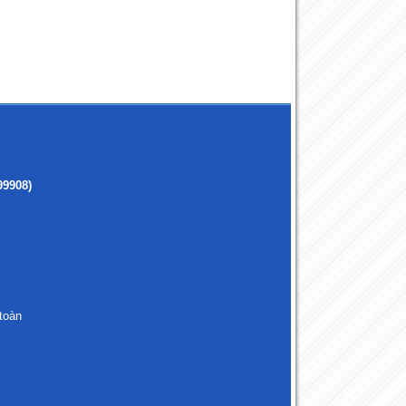
99908)
toàn