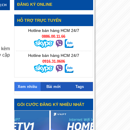
ĐĂNG KÝ ONLINE
DỊCH
HỖ TRỢ TRỰC TUYẾN
Hotline bán hàng HCM 24/7
0886.00.11.66
t kèm
y cập
Hotline bán hàng HCM 24/7
0916.31.0606
Xem nhiều
Bài mới
Tags
GÓI CƯỚC ĐĂNG KÝ NHIỀU NHẤT