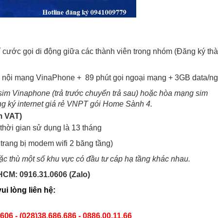
 cước gọi di động giữa các thành viên trong nhóm (Đăng ký th
ọi nội mạng VinaPhone + 89 phút gọi ngoại mạng + 3GB data/n
sim Vinaphone (trả trước chuyển trả sau) hoặc hòa mạng sim
g ký internet giá rẻ VNPT gói Home Sành 4
.
m VAT)
 thời gian sử dụng là 13 tháng
rang bị modem wifi 2 băng tầng)
ặc thù một số khu vực có đầu tư cáp hạ tầng khác nhau.
.HCM: 0916.31.0606 (Zalo)
ui lòng liên hệ:
606 - (028)38.686.686 - 0886.00.11.66