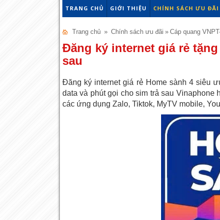
TRANG CHỦ
GIỚI THIỆU
CHÍNH SÁCH ƯU ĐÃI
Trang chủ
»
Chính sách ưu đãi
»
Cáp quang VNPT
Đăng ký internet giá rẻ tặn
sau
Đăng ký internet giá rẻ Home sành 4
siêu ư
data và phút gọi cho sim trả sau Vinaphone 
các ứng dụng Zalo, Tiktok, MyTV mobile, You