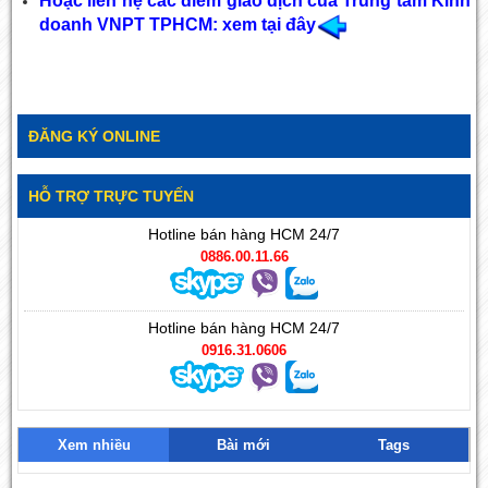
Hoặc liên hệ các điểm giao dịch của Trung tâm Kinh
doanh VNPT TPHCM: xem tại đây
ĐĂNG KÝ ONLINE
HỖ TRỢ TRỰC TUYẾN
Hotline bán hàng HCM 24/7
0886.00.11.66
Hotline bán hàng HCM 24/7
0916.31.0606
Xem nhiều
Bài mới
Tags