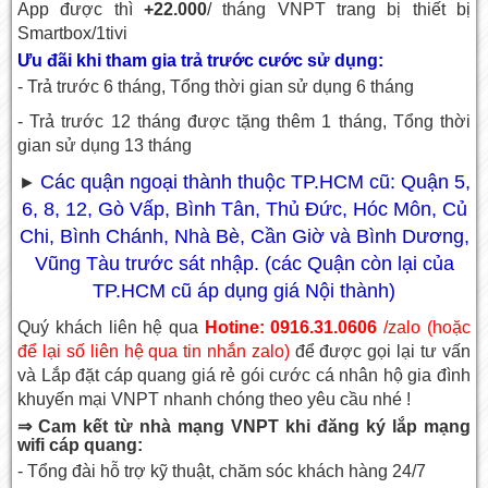
App được thì
+22.000
/ tháng VNPT trang bị thiết bị
Smartbox/1tivi
Ưu đãi khi tham gia trả trước cước sử dụng:
- Trả trước 6 tháng, Tổng thời gian sử dụng 6 tháng
- Trả trước 12 tháng được tặng thêm 1 tháng, Tổng thời
gian sử dụng 13 tháng
Các quận ngoại thành thuộc TP.HCM cũ: Quận 5,
►
6, 8, 12, Gò Vấp, Bình Tân, Thủ Đức, Hóc Môn, Củ
Chi, Bình Chánh, Nhà Bè, Cần Giờ và Bình Dương,
Vũng Tàu trước sát nhập. (các Quận còn lại của
TP.HCM cũ áp dụng giá Nội thành)
Quý khách liên hệ qua
Hotine: 0916.31.0606
/zalo (hoặc
để lại số liên hệ qua tin nhắn zalo)
để được gọi lại tư vấn
và
Lắp đặt cáp quang giá rẻ
gói cước cá nhân hộ gia đình
khuyến mại VNPT nhanh chóng theo yêu cầu nhé !
⇒ Cam kết từ nhà mạng VNPT khi đăng ký lắp mạng
wifi cáp quang:
- Tổng đài hỗ trợ kỹ thuật, chăm sóc khách hàng 24/7