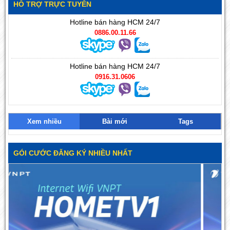
HỖ TRỢ TRỰC TUYẾN
Hotline bán hàng HCM 24/7
0886.00.11.66
Hotline bán hàng HCM 24/7
0916.31.0606
Xem nhiều
Bài mới
Tags
GÓI CƯỚC ĐĂNG KÝ NHIỀU NHẤT