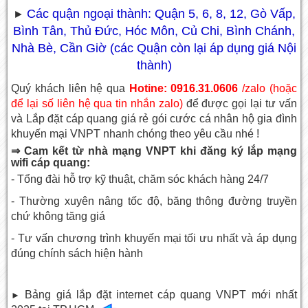
Các quận ngoại thành: Quận 5, 6, 8, 12, Gò Vấp,
►
Bình Tân, Thủ Đức, Hóc Môn, Củ Chi, Bình Chánh,
Nhà Bè, Cần Giờ (các Quận còn lại áp dụng giá Nội
thành)
Quý khách liên hệ qua
Hotine: 0916.31.0606
/zalo (hoặc
để lại số liên hệ qua tin nhắn zalo)
để được gọi lại tư vấn
và
Lắp đặt cáp quang giá rẻ
gói cước cá nhân hộ gia đình
khuyến mại VNPT nhanh chóng theo yêu cầu nhé !
⇒ Cam kết từ nhà mạng VNPT khi đăng ký lắp mạng
wifi cáp quang:
- Tổng đài hỗ trợ kỹ thuật, chăm sóc khách hàng 24/7
- Thường xuyên nâng tốc độ, băng thông đường truyền
chứ không tăng giá
- Tư vấn chương trình khuyến mại tối ưu nhất và áp dụng
đúng chính sách hiện hành
Bảng giá lắp đặt internet cáp quang VNPT mới nhất
►