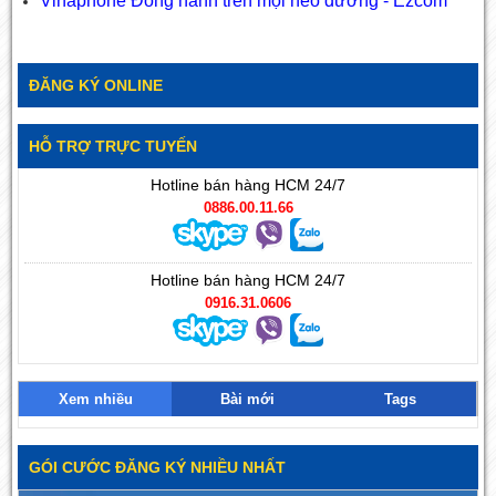
Vinaphone Đồng hành trên mọi nẻo đường - Ezcom
ĐĂNG KÝ ONLINE
HỖ TRỢ TRỰC TUYẾN
Hotline bán hàng HCM 24/7
0886.00.11.66
Hotline bán hàng HCM 24/7
0916.31.0606
Xem nhiều
Bài mới
Tags
GÓI CƯỚC ĐĂNG KÝ NHIỀU NHẤT